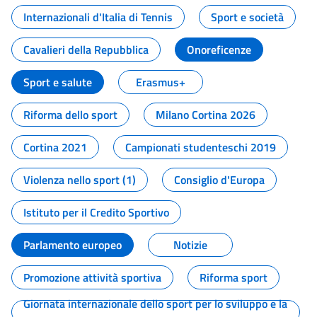
Internazionali d'Italia di Tennis
Sport e società
Cavalieri della Repubblica
Onoreficenze
Sport e salute
Erasmus+
Riforma dello sport
Milano Cortina 2026
Cortina 2021
Campionati studenteschi 2019
Violenza nello sport (1)
Consiglio d'Europa
Istituto per il Credito Sportivo
Parlamento europeo
Notizie
Promozione attività sportiva
Riforma sport
Giornata internazionale dello sport per lo sviluppo e la