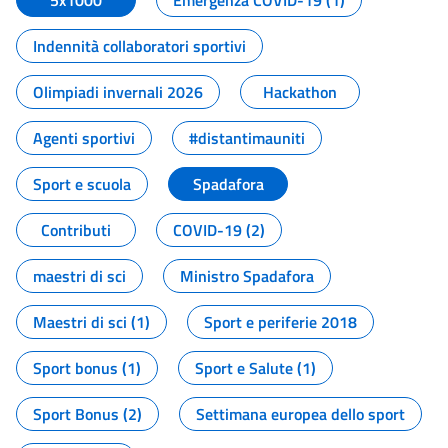
5x1000
Emergenza COVID-19 (1)
Indennità collaboratori sportivi
Olimpiadi invernali 2026
Hackathon
Agenti sportivi
#distantimauniti
Sport e scuola
Spadafora
Contributi
COVID-19 (2)
maestri di sci
Ministro Spadafora
Maestri di sci (1)
Sport e periferie 2018
Sport bonus (1)
Sport e Salute (1)
Sport Bonus (2)
Settimana europea dello sport