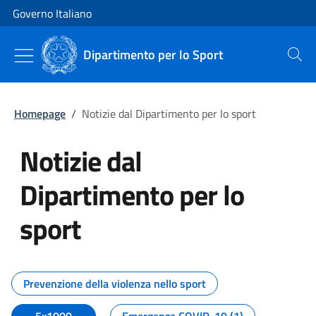
Vai al contenuto
Vai alla navigazione del sito
Governo Italiano
Dipartimento per lo Sport
Cerca
Homepage
/
Notizie dal Dipartimento per lo sport
Notizie dal
Dipartimento per lo
sport
Tutti i contenuti della pagina No
Prevenzione della violenza nello sport