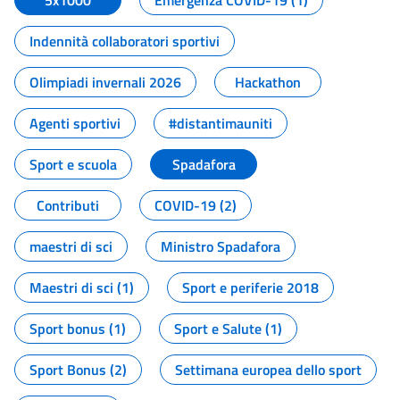
5x1000
Emergenza COVID-19 (1)
Indennità collaboratori sportivi
Olimpiadi invernali 2026
Hackathon
Agenti sportivi
#distantimauniti
Sport e scuola
Spadafora
Contributi
COVID-19 (2)
maestri di sci
Ministro Spadafora
Maestri di sci (1)
Sport e periferie 2018
Sport bonus (1)
Sport e Salute (1)
Sport Bonus (2)
Settimana europea dello sport