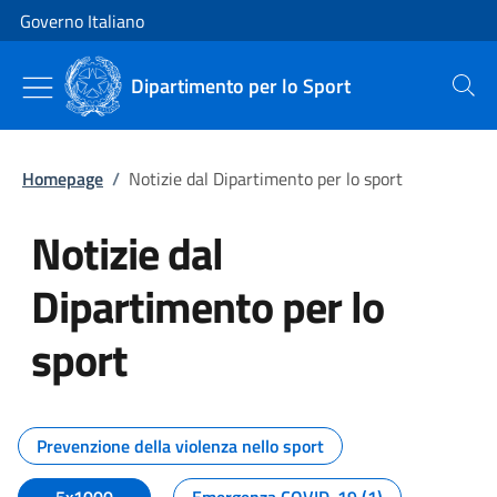
Vai al contenuto
Vai alla navigazione del sito
Governo Italiano
Dipartimento per lo Sport
Cerca
Homepage
/
Notizie dal Dipartimento per lo sport
Notizie dal
Dipartimento per lo
sport
Tutti i contenuti della pagina No
Prevenzione della violenza nello sport