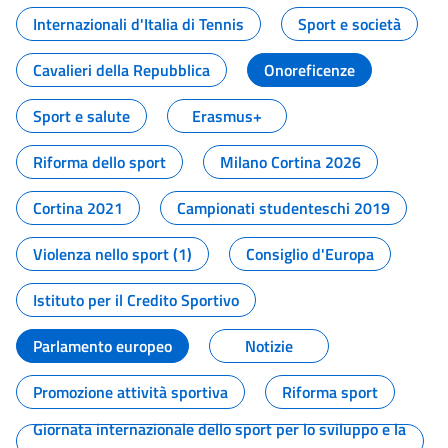
Internazionali d'Italia di Tennis
Sport e società
Cavalieri della Repubblica
Onoreficenze
Sport e salute
Erasmus+
Riforma dello sport
Milano Cortina 2026
Cortina 2021
Campionati studenteschi 2019
Violenza nello sport (1)
Consiglio d'Europa
Istituto per il Credito Sportivo
Parlamento europeo
Notizie
Promozione attività sportiva
Riforma sport
Giornata internazionale dello sport per lo sviluppo e la