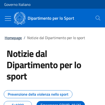
Vai al contenuto
Vai alla navigazione del sito
Governo Italiano
Dipartimento per lo Sport
Cerca
Homepage
/
Notizie dal Dipartimento per lo sport
Notizie dal
Dipartimento per lo
sport
Tutti i contenuti della pagina No
Prevenzione della violenza nello sport