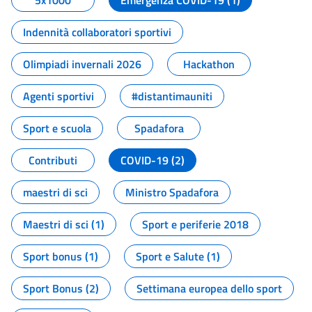
5x1000
Emergenza COVID-19 (1)
Indennità collaboratori sportivi
Olimpiadi invernali 2026
Hackathon
Agenti sportivi
#distantimauniti
Sport e scuola
Spadafora
Contributi
COVID-19 (2)
maestri di sci
Ministro Spadafora
Maestri di sci (1)
Sport e periferie 2018
Sport bonus (1)
Sport e Salute (1)
Sport Bonus (2)
Settimana europea dello sport