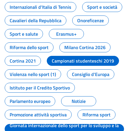
Internazionali d'Italia di Tennis
Sport e società
Cavalieri della Repubblica
Onoreficenze
Sport e salute
Erasmus+
Riforma dello sport
Milano Cortina 2026
Cortina 2021
Campionati studenteschi 2019
Violenza nello sport (1)
Consiglio d'Europa
Istituto per il Credito Sportivo
Parlamento europeo
Notizie
Promozione attività sportiva
Riforma sport
Giornata internazionale dello sport per lo sviluppo e la