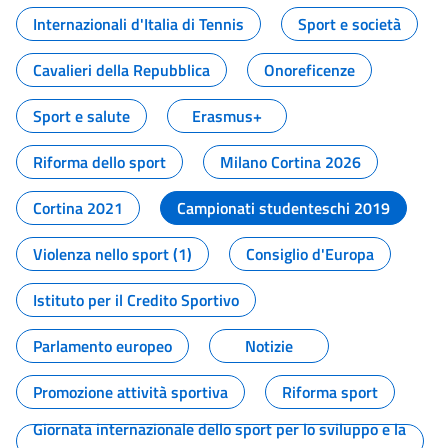
Internazionali d'Italia di Tennis
Sport e società
Cavalieri della Repubblica
Onoreficenze
Sport e salute
Erasmus+
Riforma dello sport
Milano Cortina 2026
Cortina 2021
Campionati studenteschi 2019
Violenza nello sport (1)
Consiglio d'Europa
Istituto per il Credito Sportivo
Parlamento europeo
Notizie
Promozione attività sportiva
Riforma sport
Giornata internazionale dello sport per lo sviluppo e la