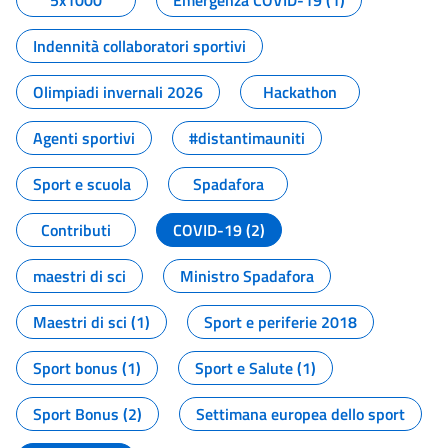
5x1000
Emergenza COVID-19 (1)
Indennità collaboratori sportivi
Olimpiadi invernali 2026
Hackathon
Agenti sportivi
#distantimauniti
Sport e scuola
Spadafora
Contributi
COVID-19 (2)
maestri di sci
Ministro Spadafora
Maestri di sci (1)
Sport e periferie 2018
Sport bonus (1)
Sport e Salute (1)
Sport Bonus (2)
Settimana europea dello sport