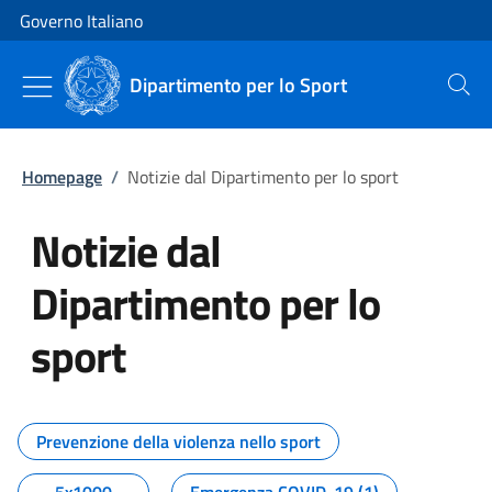
Vai al contenuto
Vai alla navigazione del sito
Governo Italiano
Dipartimento per lo Sport
Cerca
Homepage
/
Notizie dal Dipartimento per lo sport
Notizie dal
Dipartimento per lo
sport
Tutti i contenuti della pagina No
Prevenzione della violenza nello sport