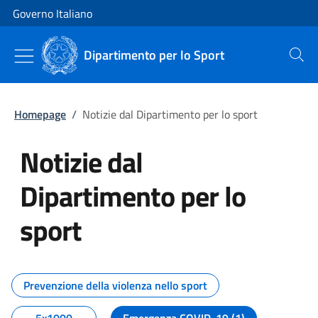
Vai al contenuto
Vai alla navigazione del sito
Governo Italiano
Dipartimento per lo Sport
Cerca
Homepage
/
Notizie dal Dipartimento per lo sport
Notizie dal
Dipartimento per lo
sport
Tutti i contenuti della pagina No
Prevenzione della violenza nello sport