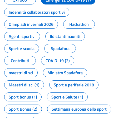
5x1000
Emergenza COVID-19 (1)
Indennità collaboratori sportivi
Olimpiadi invernali 2026
Hackathon
Agenti sportivi
#distantimauniti
Sport e scuola
Spadafora
Contributi
COVID-19 (2)
maestri di sci
Ministro Spadafora
Maestri di sci (1)
Sport e periferie 2018
Sport bonus (1)
Sport e Salute (1)
Sport Bonus (2)
Settimana europea dello sport