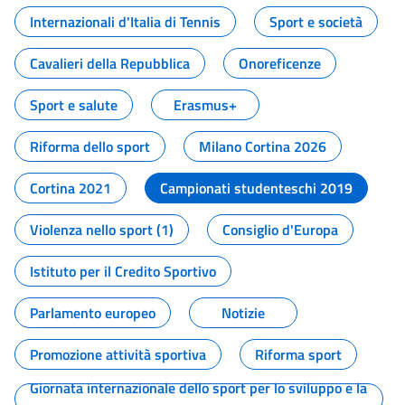
Internazionali d'Italia di Tennis
Sport e società
Cavalieri della Repubblica
Onoreficenze
Sport e salute
Erasmus+
Riforma dello sport
Milano Cortina 2026
Cortina 2021
Campionati studenteschi 2019
Violenza nello sport (1)
Consiglio d'Europa
Istituto per il Credito Sportivo
Parlamento europeo
Notizie
Promozione attività sportiva
Riforma sport
Giornata internazionale dello sport per lo sviluppo e la