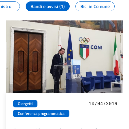
nistro
Bandi e avvisi (1)
Bici in Comune
10/04/2019
Giorgetti
Conferenza programmatica