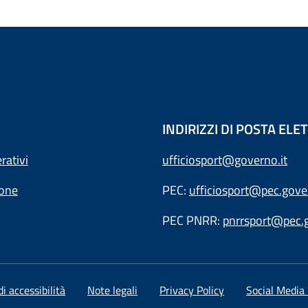
INDIRIZZI DI POSTA EL
rativi
ufficiosport@governo.it
ione
PEC:
ufficiosport@pec.gover
PEC PNRR:
pnrrsport@pec.g
i accessibilità
Note legali
Privacy Policy
Social Media 