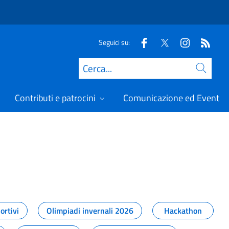
Seguici su:
Cerca
Contributi e patrocini
Comunicazione ed Eventi
t
ortivi
Olimpiadi invernali 2026
Hackathon