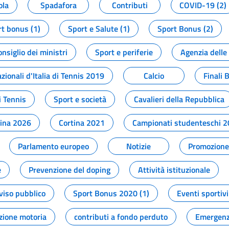
ola
Spadafora
Contributi
COVID-19 (2)
t bonus (1)
Sport e Salute (1)
Sport Bonus (2)
onsiglio dei ministri
Sport e periferie
Agenzia delle
zionali d'Italia di Tennis 2019
Calcio
Finali 
i Tennis
Sport e società
Cavalieri della Repubblica
tina 2026
Cortina 2021
Campionati studenteschi 
Parlamento europeo
Notizie
Promozione 
e
Prevenzione del doping
Attività istituzionale
viso pubblico
Sport Bonus 2020 (1)
Eventi sportivi
zione motoria
contributi a fondo perduto
Emergenz