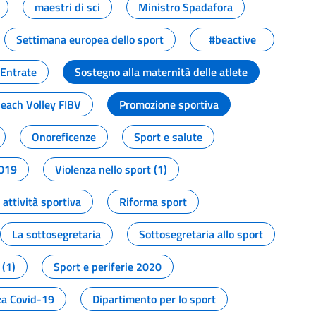
maestri di sci
Ministro Spadafora
Settimana europea dello sport
#beactive
 Entrate
Sostegno alla maternità delle atlete
Beach Volley FIBV
Promozione sportiva
Onoreficenze
Sport e salute
2019
Violenza nello sport (1)
attività sportiva
Riforma sport
La sottosegretaria
Sottosegretaria allo sport
 (1)
Sport e periferie 2020
a Covid-19
Dipartimento per lo sport