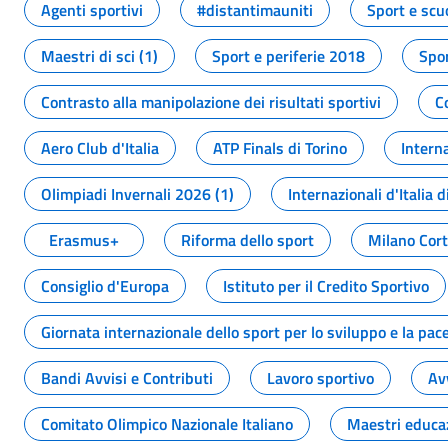
Agenti sportivi
#distantimauniti
Sport e scu
Maestri di sci (1)
Sport e periferie 2018
Spor
Contrasto alla manipolazione dei risultati sportivi
C
Aero Club d'Italia
ATP Finals di Torino
Interna
Olimpiadi Invernali 2026 (1)
Internazionali d'Italia d
Erasmus+
Riforma dello sport
Milano Cor
Consiglio d'Europa
Istituto per il Credito Sportivo
Giornata internazionale dello sport per lo sviluppo e la pac
Bandi Avvisi e Contributi
Lavoro sportivo
Av
Comitato Olimpico Nazionale Italiano
Maestri educa