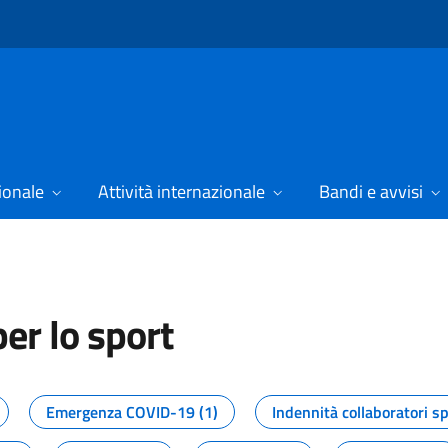
ionale
Attività internazionale
Bandi e avvisi
er lo sport
tizie dal Dipartimento per lo spor
Emergenza COVID-19 (1)
Indennità collaboratori sp