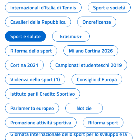
Internazionali d'Italia di Tennis
Sport e società
Cavalieri della Repubblica
Onoreficenze
Sport e salute
Erasmus+
Riforma dello sport
Milano Cortina 2026
Cortina 2021
Campionati studenteschi 2019
Violenza nello sport (1)
Consiglio d'Europa
Istituto per il Credito Sportivo
Parlamento europeo
Notizie
Promozione attività sportiva
Riforma sport
Giornata internazionale dello sport per lo sviluppo e la