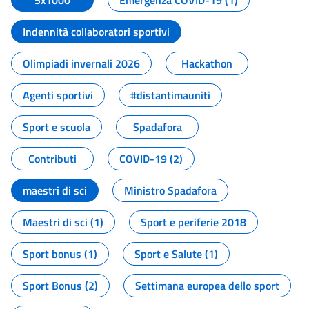
5x1000
Emergenza COVID-19 (1)
Indennità collaboratori sportivi
Olimpiadi invernali 2026
Hackathon
Agenti sportivi
#distantimauniti
Sport e scuola
Spadafora
Contributi
COVID-19 (2)
maestri di sci
Ministro Spadafora
Maestri di sci (1)
Sport e periferie 2018
Sport bonus (1)
Sport e Salute (1)
Sport Bonus (2)
Settimana europea dello sport