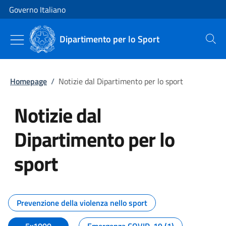
Vai al contenuto
Vai alla navigazione del sito
Governo Italiano
Dipartimento per lo Sport
Cerca
Homepage
/
Notizie dal Dipartimento per lo sport
Notizie dal
Dipartimento per lo
sport
Tutti i contenuti della pagina No
Prevenzione della violenza nello sport