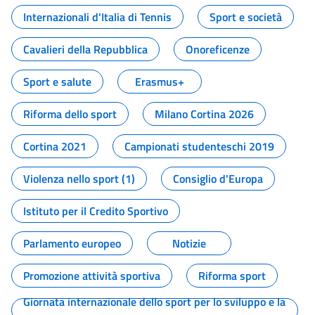
Internazionali d'Italia di Tennis
Sport e società
Cavalieri della Repubblica
Onoreficenze
Sport e salute
Erasmus+
Riforma dello sport
Milano Cortina 2026
Cortina 2021
Campionati studenteschi 2019
Violenza nello sport (1)
Consiglio d'Europa
Istituto per il Credito Sportivo
Parlamento europeo
Notizie
Promozione attività sportiva
Riforma sport
Giornata internazionale dello sport per lo sviluppo e la