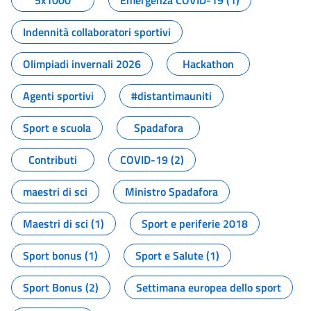
5x1000
Emergenza COVID-19 (1)
Indennità collaboratori sportivi
Olimpiadi invernali 2026
Hackathon
Agenti sportivi
#distantimauniti
Sport e scuola
Spadafora
Contributi
COVID-19 (2)
maestri di sci
Ministro Spadafora
Maestri di sci (1)
Sport e periferie 2018
Sport bonus (1)
Sport e Salute (1)
Sport Bonus (2)
Settimana europea dello sport