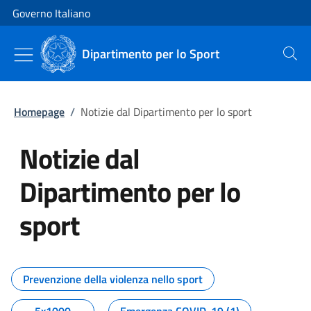
Vai al contenuto
Vai alla navigazione del sito
Governo Italiano
Dipartimento per lo Sport
Cerca
Homepage
/
Notizie dal Dipartimento per lo sport
Notizie dal
Dipartimento per lo
sport
Tutti i contenuti della pagina No
Prevenzione della violenza nello sport