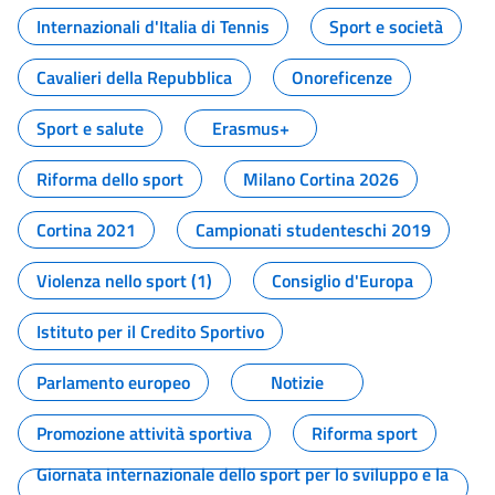
Internazionali d'Italia di Tennis
Sport e società
Cavalieri della Repubblica
Onoreficenze
Sport e salute
Erasmus+
Riforma dello sport
Milano Cortina 2026
Cortina 2021
Campionati studenteschi 2019
Violenza nello sport (1)
Consiglio d'Europa
Istituto per il Credito Sportivo
Parlamento europeo
Notizie
Promozione attività sportiva
Riforma sport
Giornata internazionale dello sport per lo sviluppo e la