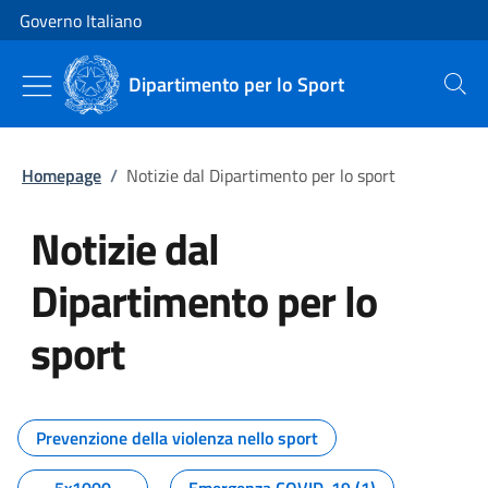
Vai al contenuto
Vai alla navigazione del sito
Governo Italiano
Dipartimento per lo Sport
Cerca
Homepage
/
Notizie dal Dipartimento per lo sport
Notizie dal
Dipartimento per lo
sport
Tutti i contenuti della pagina No
Prevenzione della violenza nello sport