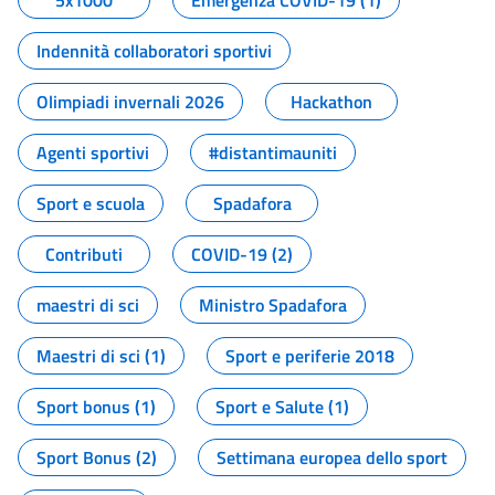
5x1000
Emergenza COVID-19 (1)
Indennità collaboratori sportivi
Olimpiadi invernali 2026
Hackathon
Agenti sportivi
#distantimauniti
Sport e scuola
Spadafora
Contributi
COVID-19 (2)
maestri di sci
Ministro Spadafora
Maestri di sci (1)
Sport e periferie 2018
Sport bonus (1)
Sport e Salute (1)
Sport Bonus (2)
Settimana europea dello sport