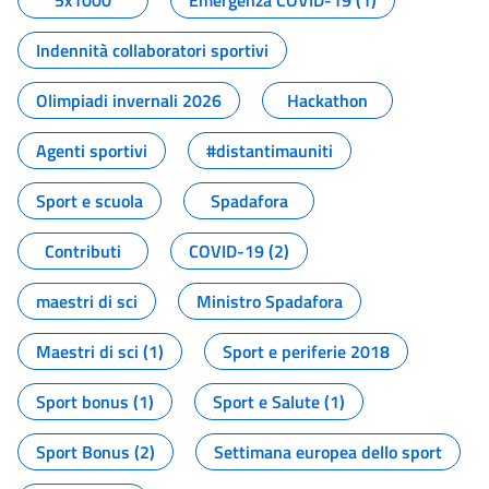
5x1000
Emergenza COVID-19 (1)
Indennità collaboratori sportivi
Olimpiadi invernali 2026
Hackathon
Agenti sportivi
#distantimauniti
Sport e scuola
Spadafora
Contributi
COVID-19 (2)
maestri di sci
Ministro Spadafora
Maestri di sci (1)
Sport e periferie 2018
Sport bonus (1)
Sport e Salute (1)
Sport Bonus (2)
Settimana europea dello sport