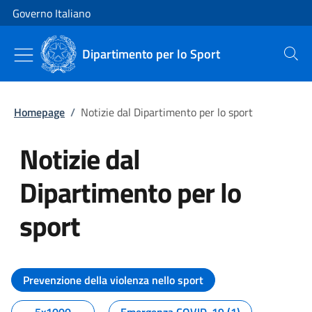
Vai al contenuto
Vai alla navigazione del sito
Governo Italiano
Dipartimento per lo Sport
Cerca
Homepage
/
Notizie dal Dipartimento per lo sport
Notizie dal
Dipartimento per lo
sport
Tutti i contenuti della pagina No
Prevenzione della violenza nello sport