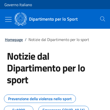
Vai al contenuto
Vai alla navigazione del sito
Governo Italiano
Dipartimento per lo Sport
Cerca
Homepage
/
Notizie dal Dipartimento per lo sport
Notizie dal
Dipartimento per lo
sport
Tutti i contenuti della pagina No
Prevenzione della violenza nello sport