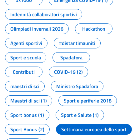
5x1000
Emergenza COVID-19 (1)
Indennità collaboratori sportivi
Olimpiadi invernali 2026
Hackathon
Agenti sportivi
#distantimauniti
Sport e scuola
Spadafora
Contributi
COVID-19 (2)
maestri di sci
Ministro Spadafora
Maestri di sci (1)
Sport e periferie 2018
Sport bonus (1)
Sport e Salute (1)
Sport Bonus (2)
Settimana europea dello sport