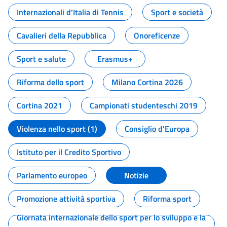
Internazionali d'Italia di Tennis
Sport e società
Cavalieri della Repubblica
Onoreficenze
Sport e salute
Erasmus+
Riforma dello sport
Milano Cortina 2026
Cortina 2021
Campionati studenteschi 2019
Violenza nello sport (1)
Consiglio d'Europa
Istituto per il Credito Sportivo
Parlamento europeo
Notizie
Promozione attività sportiva
Riforma sport
Giornata internazionale dello sport per lo sviluppo e la