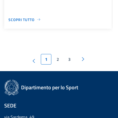
SCOPRI TUTTO
1
2
3
Dipartimento per lo Sport
SEDE
via Sardegna, 49