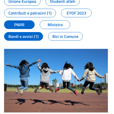
Unione Europea
Studenti atleti
Contributi e patrocini (1)
EYOF 2023
PNRR
Ministro
Bandi e avvisi (1)
Bici in Comune