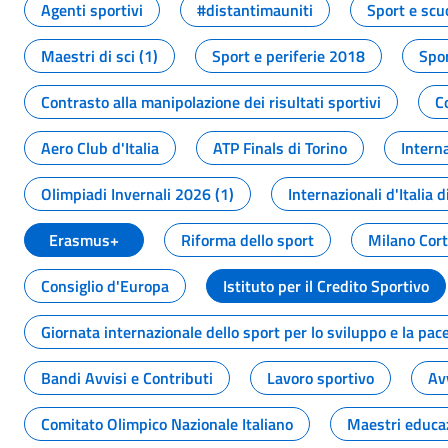
Agenti sportivi
#distantimauniti
Sport e scu
Maestri di sci (1)
Sport e periferie 2018
Spor
Contrasto alla manipolazione dei risultati sportivi
C
Aero Club d'Italia
ATP Finals di Torino
Interna
Olimpiadi Invernali 2026 (1)
Internazionali d'Italia d
Erasmus+
Riforma dello sport
Milano Cor
Consiglio d'Europa
Istituto per il Credito Sportivo
Giornata internazionale dello sport per lo sviluppo e la pac
Bandi Avvisi e Contributi
Lavoro sportivo
Av
Comitato Olimpico Nazionale Italiano
Maestri educa