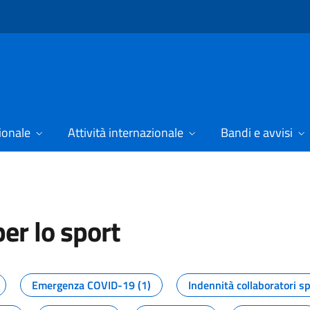
ionale
Attività internazionale
Bandi e avvisi
er lo sport
tizie dal Dipartimento per lo spor
Emergenza COVID-19 (1)
Indennità collaboratori sp