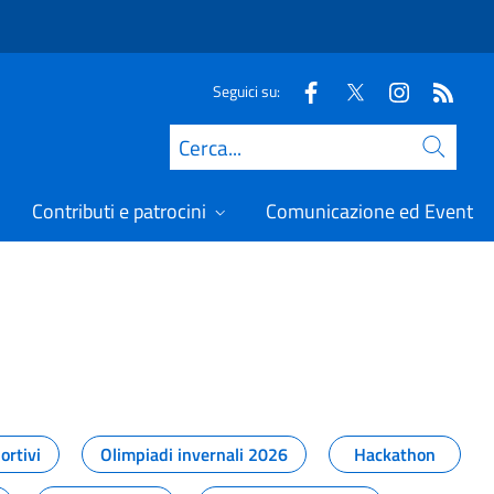
Seguici su:
Cerca
Contributi e patrocini
Comunicazione ed Eventi
t
ortivi
Olimpiadi invernali 2026
Hackathon