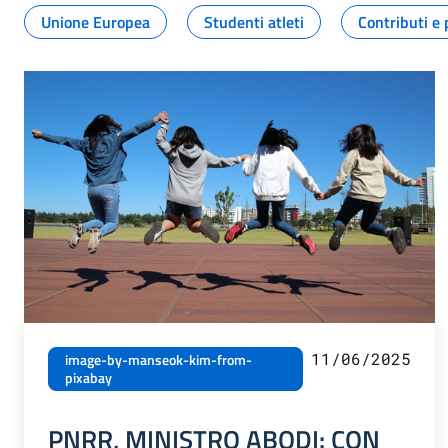
Unione Europea
Studenti atleti
Contributi e 
11/06/2025
image-by-manseok-kim-from-
pixabay
PNRR, MINISTRO ABODI: CON