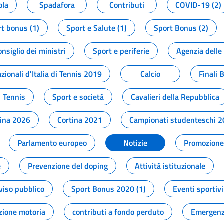
ola
Spadafora
Contributi
COVID-19 (2)
t bonus (1)
Sport e Salute (1)
Sport Bonus (2)
onsiglio dei ministri
Sport e periferie
Agenzia delle
zionali d'Italia di Tennis 2019
Calcio
Finali 
i Tennis
Sport e società
Cavalieri della Repubblica
tina 2026
Cortina 2021
Campionati studenteschi 
Parlamento europeo
Notizie
Promozione 
e
Prevenzione del doping
Attività istituzionale
viso pubblico
Sport Bonus 2020 (1)
Eventi sportivi
zione motoria
contributi a fondo perduto
Emergenz