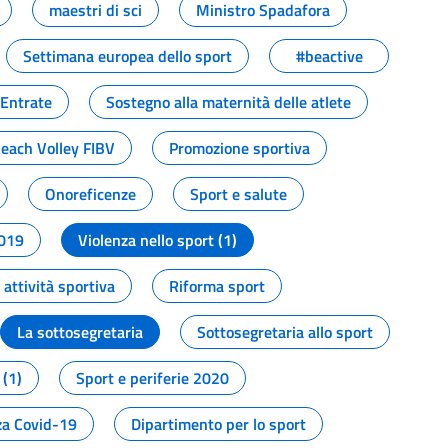
maestri di sci
Ministro Spadafora
Settimana europea dello sport
#beactive
 Entrate
Sostegno alla maternità delle atlete
Beach Volley FIBV
Promozione sportiva
Onoreficenze
Sport e salute
2019
Violenza nello sport (1)
attività sportiva
Riforma sport
La sottosegretaria
Sottosegretaria allo sport
 (1)
Sport e periferie 2020
a Covid-19
Dipartimento per lo sport