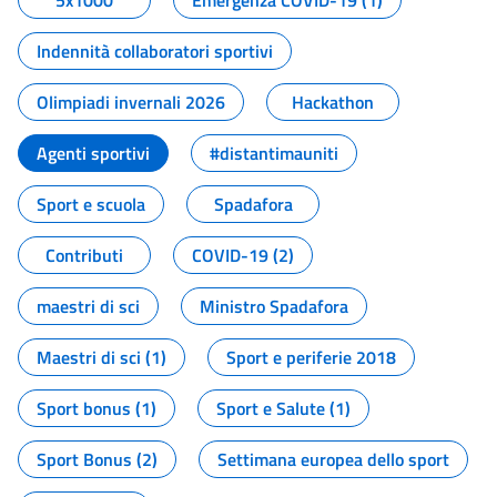
5x1000
Emergenza COVID-19 (1)
Indennità collaboratori sportivi
Olimpiadi invernali 2026
Hackathon
Agenti sportivi
#distantimauniti
Sport e scuola
Spadafora
Contributi
COVID-19 (2)
maestri di sci
Ministro Spadafora
Maestri di sci (1)
Sport e periferie 2018
Sport bonus (1)
Sport e Salute (1)
Sport Bonus (2)
Settimana europea dello sport