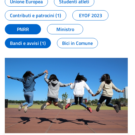
Unione Europea
Studenti atleti
Contributi e patrocini (1)
EYOF 2023
PNRR
Ministro
Bandi e avvisi (1)
Bici in Comune