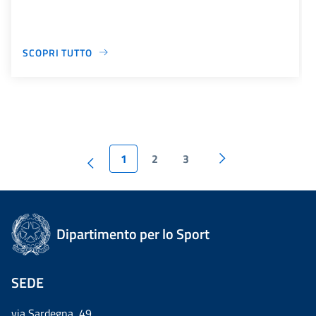
SCOPRI TUTTO
1
2
3
Dipartimento per lo Sport
SEDE
via Sardegna, 49