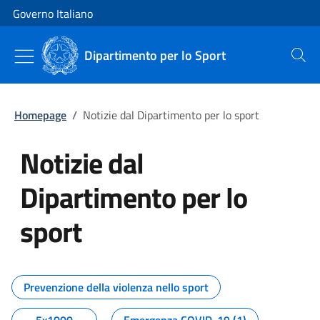
Vai al contenuto
Vai alla navigazione del sito
Governo Italiano
Dipartimento per lo Sport
Cerca
Homepage
/
Notizie dal Dipartimento per lo sport
Notizie dal
Dipartimento per lo
sport
Tutti i contenuti della pagina No
Prevenzione della violenza nello sport