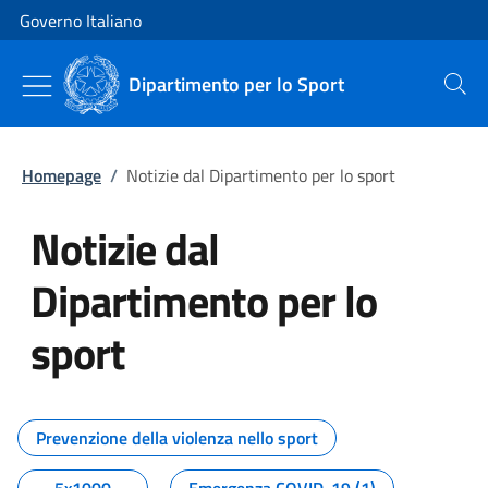
Vai al contenuto
Vai alla navigazione del sito
Governo Italiano
Dipartimento per lo Sport
Cerca
Homepage
/
Notizie dal Dipartimento per lo sport
Notizie dal
Dipartimento per lo
sport
Tutti i contenuti della pagina No
Prevenzione della violenza nello sport