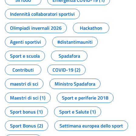
5x1000
Emergenza COVID-19 (1)
Indennità collaboratori sportivi
Olimpiadi invernali 2026
Hackathon
Agenti sportivi
#distantimauniti
Sport e scuola
Spadafora
Contributi
COVID-19 (2)
maestri di sci
Ministro Spadafora
Maestri di sci (1)
Sport e periferie 2018
Sport bonus (1)
Sport e Salute (1)
Sport Bonus (2)
Settimana europea dello sport