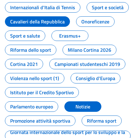
Internazionali d'Italia di Tennis
Sport e società
Cavalieri della Repubblica
Onoreficenze
Sport e salute
Erasmus+
Riforma dello sport
Milano Cortina 2026
Cortina 2021
Campionati studenteschi 2019
Violenza nello sport (1)
Consiglio d'Europa
Istituto per il Credito Sportivo
Parlamento europeo
Notizie
Promozione attività sportiva
Riforma sport
Giornata internazionale dello sport per lo sviluppo e la