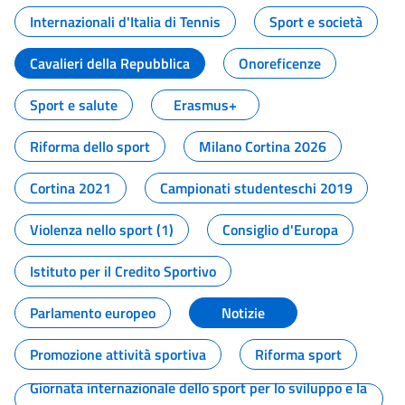
Internazionali d'Italia di Tennis
Sport e società
Cavalieri della Repubblica
Onoreficenze
Sport e salute
Erasmus+
Riforma dello sport
Milano Cortina 2026
Cortina 2021
Campionati studenteschi 2019
Violenza nello sport (1)
Consiglio d'Europa
Istituto per il Credito Sportivo
Parlamento europeo
Notizie
Promozione attività sportiva
Riforma sport
Giornata internazionale dello sport per lo sviluppo e la