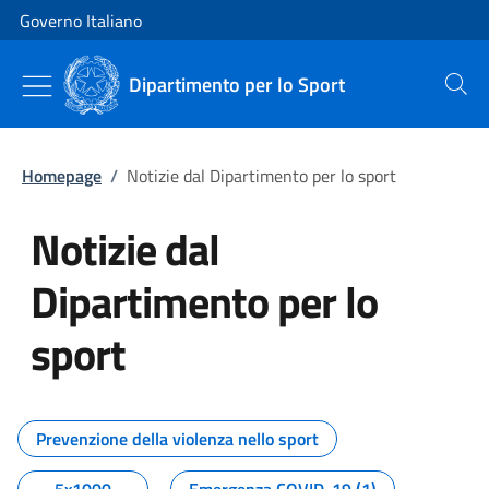
Vai al contenuto
Vai alla navigazione del sito
Governo Italiano
Dipartimento per lo Sport
Cerca
Homepage
/
Notizie dal Dipartimento per lo sport
Notizie dal
Dipartimento per lo
sport
Tutti i contenuti della pagina No
Prevenzione della violenza nello sport