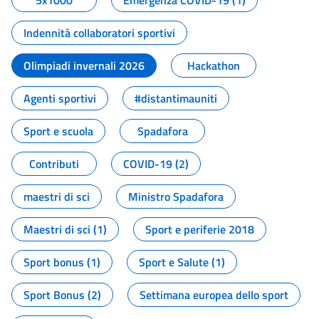
5x1000
Emergenza COVID-19 (1)
Indennità collaboratori sportivi
Olimpiadi invernali 2026
Hackathon
Agenti sportivi
#distantimauniti
Sport e scuola
Spadafora
Contributi
COVID-19 (2)
maestri di sci
Ministro Spadafora
Maestri di sci (1)
Sport e periferie 2018
Sport bonus (1)
Sport e Salute (1)
Sport Bonus (2)
Settimana europea dello sport