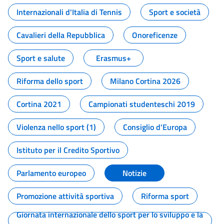
Internazionali d'Italia di Tennis
Sport e società
Cavalieri della Repubblica
Onoreficenze
Sport e salute
Erasmus+
Riforma dello sport
Milano Cortina 2026
Cortina 2021
Campionati studenteschi 2019
Violenza nello sport (1)
Consiglio d'Europa
Istituto per il Credito Sportivo
Parlamento europeo
Notizie
Promozione attività sportiva
Riforma sport
Giornata internazionale dello sport per lo sviluppo e la