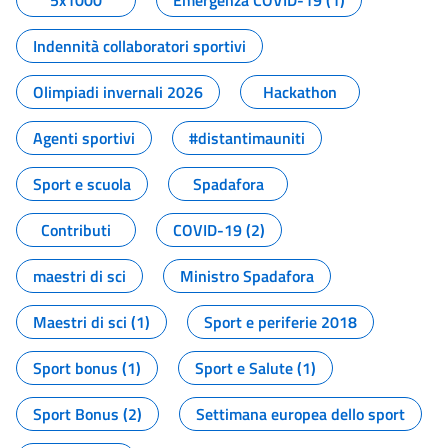
5x1000
Emergenza COVID-19 (1)
Indennità collaboratori sportivi
Olimpiadi invernali 2026
Hackathon
Agenti sportivi
#distantimauniti
Sport e scuola
Spadafora
Contributi
COVID-19 (2)
maestri di sci
Ministro Spadafora
Maestri di sci (1)
Sport e periferie 2018
Sport bonus (1)
Sport e Salute (1)
Sport Bonus (2)
Settimana europea dello sport