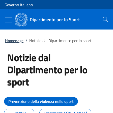
Vai al contenuto
Vai alla navigazione del sito
Governo Italiano
Dipartimento per lo Sport
Cerca
Homepage
/
Notizie dal Dipartimento per lo sport
Notizie dal
Dipartimento per lo
sport
Tutti i contenuti della pagina No
Prevenzione della violenza nello sport