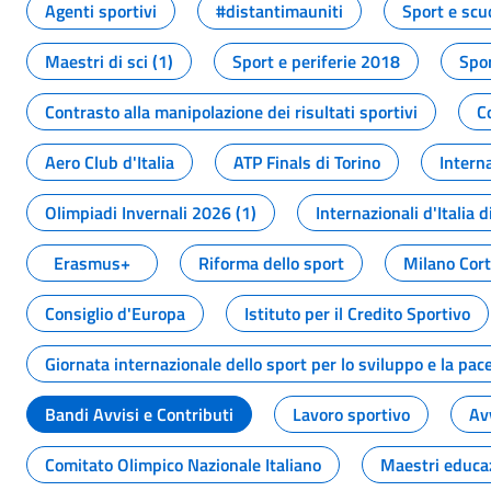
Agenti sportivi
#distantimauniti
Sport e scu
Maestri di sci (1)
Sport e periferie 2018
Spor
Contrasto alla manipolazione dei risultati sportivi
C
Aero Club d'Italia
ATP Finals di Torino
Interna
Olimpiadi Invernali 2026 (1)
Internazionali d'Italia d
Erasmus+
Riforma dello sport
Milano Cor
Consiglio d'Europa
Istituto per il Credito Sportivo
Giornata internazionale dello sport per lo sviluppo e la pac
Bandi Avvisi e Contributi
Lavoro sportivo
Av
Comitato Olimpico Nazionale Italiano
Maestri educa