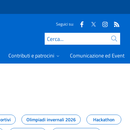
Seguici su:
Cerca
Contributi e patrocini
Comunicazione ed Eventi
t
ortivi
Olimpiadi invernali 2026
Hackathon