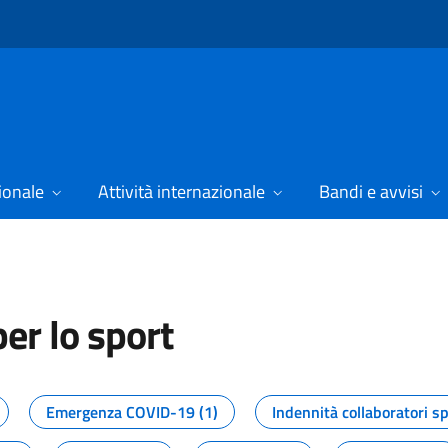
ionale
Attività internazionale
Bandi e avvisi
er lo sport
tizie dal Dipartimento per lo spor
Emergenza COVID-19 (1)
Indennità collaboratori sp