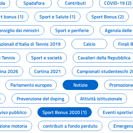
ola
Spadafora
Contributi
COVID-19 (2)
t bonus (1)
Sport e Salute (1)
Sport Bonus (2)
onsiglio dei ministri
Sport e periferie
Agenzia delle
zionali d'Italia di Tennis 2019
Calcio
Finali 
i Tennis
Sport e società
Cavalieri della Repubblica
tina 2026
Cortina 2021
Campionati studenteschi 
Parlamento europeo
Notizie
Promozione 
e
Prevenzione del doping
Attività istituzionale
viso pubblico
Sport Bonus 2020 (1)
Eventi sportivi
zione motoria
contributi a fondo perduto
Emergenz