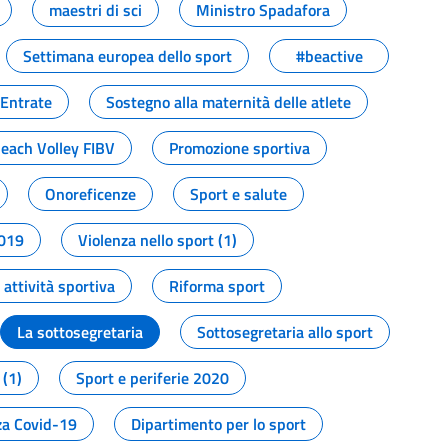
maestri di sci
Ministro Spadafora
Settimana europea dello sport
#beactive
 Entrate
Sostegno alla maternità delle atlete
Beach Volley FIBV
Promozione sportiva
Onoreficenze
Sport e salute
2019
Violenza nello sport (1)
attività sportiva
Riforma sport
La sottosegretaria
Sottosegretaria allo sport
 (1)
Sport e periferie 2020
a Covid-19
Dipartimento per lo sport