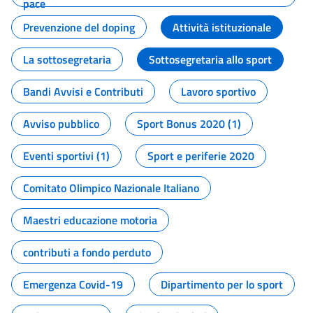
pace
Prevenzione del doping
Attività istituzionale
La sottosegretaria
Sottosegretaria allo sport
Bandi Avvisi e Contributi
Lavoro sportivo
Avviso pubblico
Sport Bonus 2020 (1)
Eventi sportivi (1)
Sport e periferie 2020
Comitato Olimpico Nazionale Italiano
Maestri educazione motoria
contributi a fondo perduto
Emergenza Covid-19
Dipartimento per lo sport