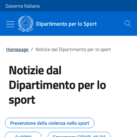
Vai al contenuto
Vai alla navigazione del sito
Governo Italiano
Dipartimento per lo Sport
Cerca
Homepage
/
Notizie dal Dipartimento per lo sport
Notizie dal
Dipartimento per lo
sport
Tutti i contenuti della pagina No
Prevenzione della violenza nello sport