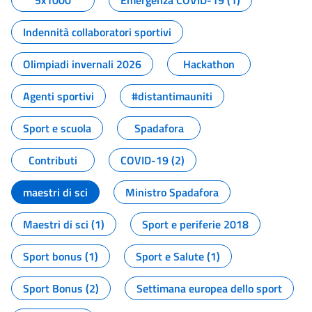
5x1000
Emergenza COVID-19 (1)
Indennità collaboratori sportivi
Olimpiadi invernali 2026
Hackathon
Agenti sportivi
#distantimauniti
Sport e scuola
Spadafora
Contributi
COVID-19 (2)
maestri di sci
Ministro Spadafora
Maestri di sci (1)
Sport e periferie 2018
Sport bonus (1)
Sport e Salute (1)
Sport Bonus (2)
Settimana europea dello sport