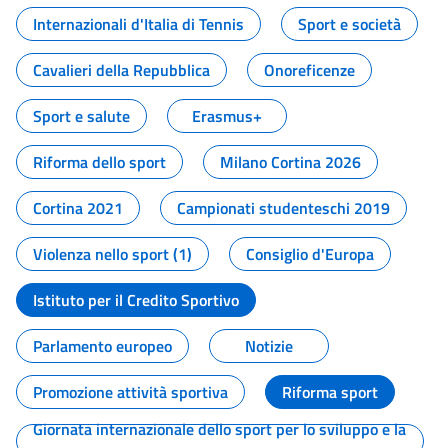
Internazionali d'Italia di Tennis
Sport e società
Cavalieri della Repubblica
Onoreficenze
Sport e salute
Erasmus+
Riforma dello sport
Milano Cortina 2026
Cortina 2021
Campionati studenteschi 2019
Violenza nello sport (1)
Consiglio d'Europa
Istituto per il Credito Sportivo
Parlamento europeo
Notizie
Promozione attività sportiva
Riforma sport
Giornata internazionale dello sport per lo sviluppo e la