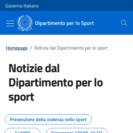
Vai al contenuto
Vai alla navigazione del sito
Governo Italiano
Dipartimento per lo Sport
Cerca
Homepage
/
Notizie dal Dipartimento per lo sport
Notizie dal
Dipartimento per lo
sport
Tutti i contenuti della pagina No
Prevenzione della violenza nello sport