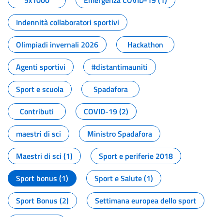
5x1000
Emergenza COVID-19 (1)
Indennità collaboratori sportivi
Olimpiadi invernali 2026
Hackathon
Agenti sportivi
#distantimauniti
Sport e scuola
Spadafora
Contributi
COVID-19 (2)
maestri di sci
Ministro Spadafora
Maestri di sci (1)
Sport e periferie 2018
Sport bonus (1)
Sport e Salute (1)
Sport Bonus (2)
Settimana europea dello sport