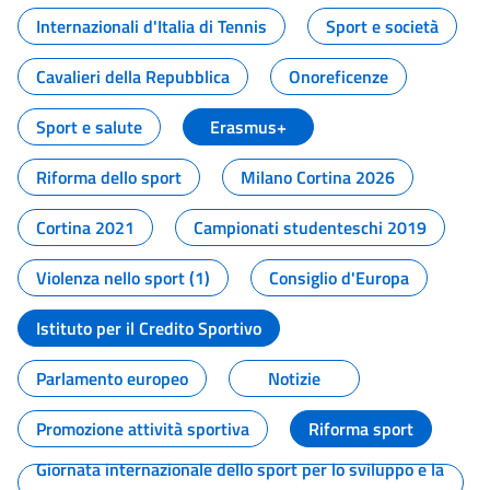
Internazionali d'Italia di Tennis
Sport e società
Cavalieri della Repubblica
Onoreficenze
Sport e salute
Erasmus+
Riforma dello sport
Milano Cortina 2026
Cortina 2021
Campionati studenteschi 2019
Violenza nello sport (1)
Consiglio d'Europa
Istituto per il Credito Sportivo
Parlamento europeo
Notizie
Promozione attività sportiva
Riforma sport
Giornata internazionale dello sport per lo sviluppo e la