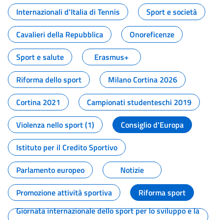
Internazionali d'Italia di Tennis
Sport e società
Cavalieri della Repubblica
Onoreficenze
Sport e salute
Erasmus+
Riforma dello sport
Milano Cortina 2026
Cortina 2021
Campionati studenteschi 2019
Violenza nello sport (1)
Consiglio d'Europa
Istituto per il Credito Sportivo
Parlamento europeo
Notizie
Promozione attività sportiva
Riforma sport
Giornata internazionale dello sport per lo sviluppo e la