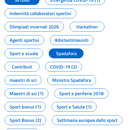
5x1000
Emergenza COVID-19 (1)
Indennità collaboratori sportivi
Olimpiadi invernali 2026
Hackathon
Agenti sportivi
#distantimauniti
Sport e scuola
Spadafora
Contributi
COVID-19 (2)
maestri di sci
Ministro Spadafora
Maestri di sci (1)
Sport e periferie 2018
Sport bonus (1)
Sport e Salute (1)
Sport Bonus (2)
Settimana europea dello sport