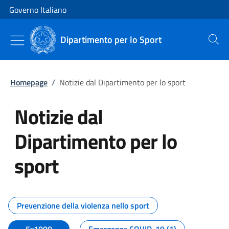
Vai al contenuto
Vai alla navigazione del sito
Governo Italiano
Dipartimento per lo Sport
Cerca
Homepage
/
Notizie dal Dipartimento per lo sport
Notizie dal
Dipartimento per lo
sport
Tutti i contenuti della pagina No
Prevenzione della violenza nello sport