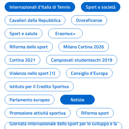
Internazionali d'Italia di Tennis
Sport e società
Cavalieri della Repubblica
Onoreficenze
Sport e salute
Erasmus+
Riforma dello sport
Milano Cortina 2026
Cortina 2021
Campionati studenteschi 2019
Violenza nello sport (1)
Consiglio d'Europa
Istituto per il Credito Sportivo
Parlamento europeo
Notizie
Promozione attività sportiva
Riforma sport
Giornata internazionale dello sport per lo sviluppo e la