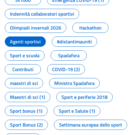
5x1000
Emergenza COVID-19 (1)
Indennità collaboratori sportivi
Olimpiadi invernali 2026
Hackathon
Agenti sportivi
#distantimauniti
Sport e scuola
Spadafora
Contributi
COVID-19 (2)
maestri di sci
Ministro Spadafora
Maestri di sci (1)
Sport e periferie 2018
Sport bonus (1)
Sport e Salute (1)
Sport Bonus (2)
Settimana europea dello sport