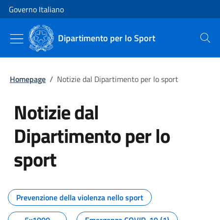
Vai al contenuto
Vai alla navigazione del sito
Governo Italiano
Dipartimento per lo Sport
Cerca
Homepage
/
Notizie dal Dipartimento per lo sport
Notizie dal
Dipartimento per lo
sport
Tutti i contenuti della pagina No
Prevenzione della violenza nello sport