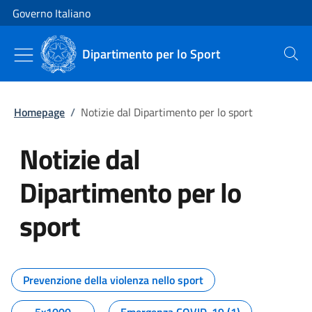
Vai al contenuto
Vai alla navigazione del sito
Governo Italiano
Dipartimento per lo Sport
Cerca
Homepage
/
Notizie dal Dipartimento per lo sport
Notizie dal
Dipartimento per lo
sport
Tutti i contenuti della pagina No
Prevenzione della violenza nello sport