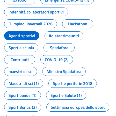
5x1000
Emergenza COVID-19 (1)
Indennità collaboratori sportivi
Olimpiadi invernali 2026
Hackathon
Agenti sportivi
#distantimauniti
Sport e scuola
Spadafora
Contributi
COVID-19 (2)
maestri di sci
Ministro Spadafora
Maestri di sci (1)
Sport e periferie 2018
Sport bonus (1)
Sport e Salute (1)
Sport Bonus (2)
Settimana europea dello sport