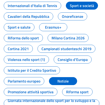
Internazionali d'Italia di Tennis
Sport e società
Cavalieri della Repubblica
Onoreficenze
Sport e salute
Erasmus+
Riforma dello sport
Milano Cortina 2026
Cortina 2021
Campionati studenteschi 2019
Violenza nello sport (1)
Consiglio d'Europa
Istituto per il Credito Sportivo
Parlamento europeo
Notizie
Promozione attività sportiva
Riforma sport
Giornata internazionale dello sport per lo sviluppo e la