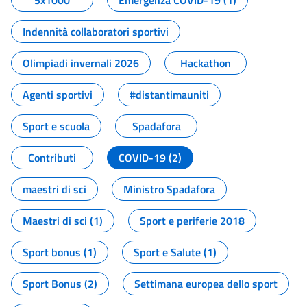
5x1000
Emergenza COVID-19 (1)
Indennità collaboratori sportivi
Olimpiadi invernali 2026
Hackathon
Agenti sportivi
#distantimauniti
Sport e scuola
Spadafora
Contributi
COVID-19 (2)
maestri di sci
Ministro Spadafora
Maestri di sci (1)
Sport e periferie 2018
Sport bonus (1)
Sport e Salute (1)
Sport Bonus (2)
Settimana europea dello sport