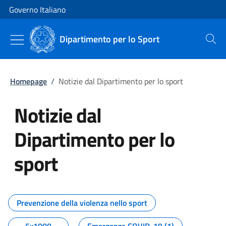
Vai al contenuto
Vai alla navigazione del sito
Governo Italiano
Dipartimento per lo Sport
Cerca
Homepage
/
Notizie dal Dipartimento per lo sport
Notizie dal
Dipartimento per lo
sport
Tutti i contenuti della pagina No
Prevenzione della violenza nello sport