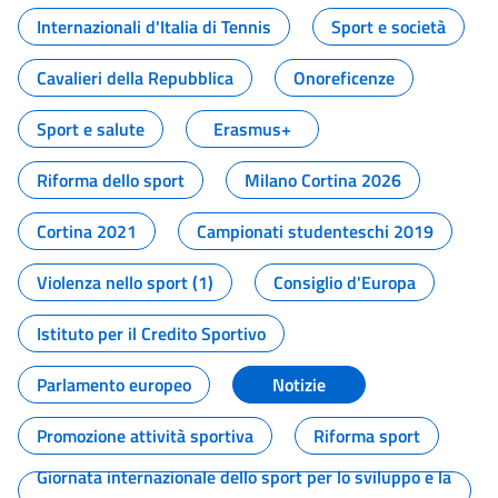
Internazionali d'Italia di Tennis
Sport e società
Cavalieri della Repubblica
Onoreficenze
Sport e salute
Erasmus+
Riforma dello sport
Milano Cortina 2026
Cortina 2021
Campionati studenteschi 2019
Violenza nello sport (1)
Consiglio d'Europa
Istituto per il Credito Sportivo
Parlamento europeo
Notizie
Promozione attività sportiva
Riforma sport
Giornata internazionale dello sport per lo sviluppo e la