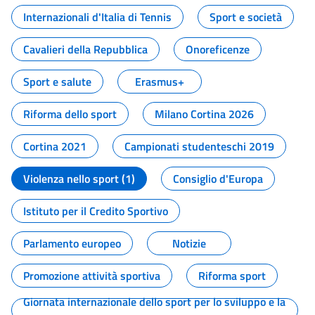
Internazionali d'Italia di Tennis
Sport e società
Cavalieri della Repubblica
Onoreficenze
Sport e salute
Erasmus+
Riforma dello sport
Milano Cortina 2026
Cortina 2021
Campionati studenteschi 2019
Violenza nello sport (1)
Consiglio d'Europa
Istituto per il Credito Sportivo
Parlamento europeo
Notizie
Promozione attività sportiva
Riforma sport
Giornata internazionale dello sport per lo sviluppo e la