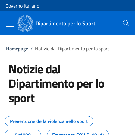
Vai al contenuto
Vai alla navigazione del sito
Governo Italiano
Dipartimento per lo Sport
Cerca
Homepage
/
Notizie dal Dipartimento per lo sport
Notizie dal
Dipartimento per lo
sport
Tutti i contenuti della pagina No
Prevenzione della violenza nello sport