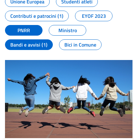
Unione Europea
Studenti atleti
Contributi e patrocini (1)
EYOF 2023
PNRR
Ministro
Bandi e avvisi (1)
Bici in Comune