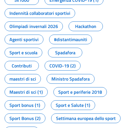
5x1000
Emergenza COVID-19 (1)
Indennità collaboratori sportivi
Olimpiadi invernali 2026
Hackathon
Agenti sportivi
#distantimauniti
Sport e scuola
Spadafora
Contributi
COVID-19 (2)
maestri di sci
Ministro Spadafora
Maestri di sci (1)
Sport e periferie 2018
Sport bonus (1)
Sport e Salute (1)
Sport Bonus (2)
Settimana europea dello sport