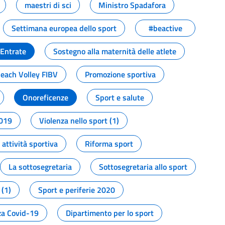
maestri di sci
Ministro Spadafora
Settimana europea dello sport
#beactive
 Entrate
Sostegno alla maternità delle atlete
Beach Volley FIBV
Promozione sportiva
Onoreficenze
Sport e salute
2019
Violenza nello sport (1)
attività sportiva
Riforma sport
La sottosegretaria
Sottosegretaria allo sport
 (1)
Sport e periferie 2020
a Covid-19
Dipartimento per lo sport