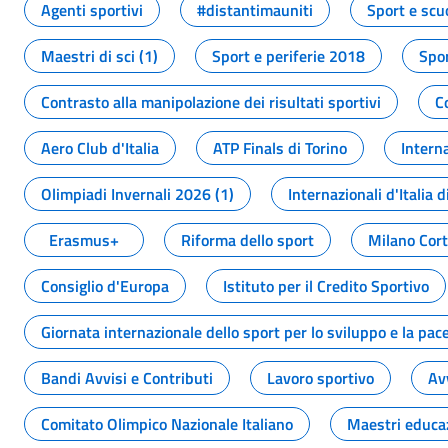
Agenti sportivi
#distantimauniti
Sport e scu
Maestri di sci (1)
Sport e periferie 2018
Spor
Contrasto alla manipolazione dei risultati sportivi
C
Aero Club d'Italia
ATP Finals di Torino
Interna
Olimpiadi Invernali 2026 (1)
Internazionali d'Italia d
Erasmus+
Riforma dello sport
Milano Cor
Consiglio d'Europa
Istituto per il Credito Sportivo
Giornata internazionale dello sport per lo sviluppo e la pac
Bandi Avvisi e Contributi
Lavoro sportivo
Av
Comitato Olimpico Nazionale Italiano
Maestri educa