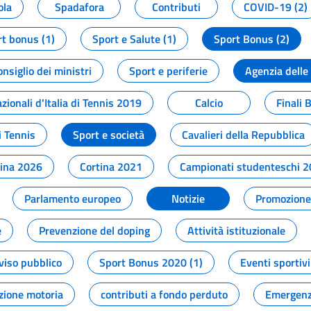
ola
Spadafora
Contributi
COVID-19 (2)
t bonus (1)
Sport e Salute (1)
Sport Bonus (2)
onsiglio dei ministri
Sport e periferie
Agenzia delle
zionali d'Italia di Tennis 2019
Calcio
Finali 
i Tennis
Sport e società
Cavalieri della Repubblica
tina 2026
Cortina 2021
Campionati studenteschi 
Parlamento europeo
Notizie
Promozione 
e
Prevenzione del doping
Attività istituzionale
viso pubblico
Sport Bonus 2020 (1)
Eventi sportivi
zione motoria
contributi a fondo perduto
Emergenz