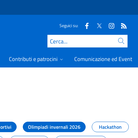
Seguici su:
Cerca
Contributi e patrocini
Comunicazione ed Eventi
t
ortivi
Olimpiadi invernali 2026
Hackathon