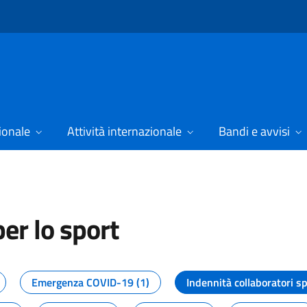
ionale
Attività internazionale
Bandi e avvisi
er lo sport
tizie dal Dipartimento per lo spor
Emergenza COVID-19 (1)
Indennità collaboratori sp