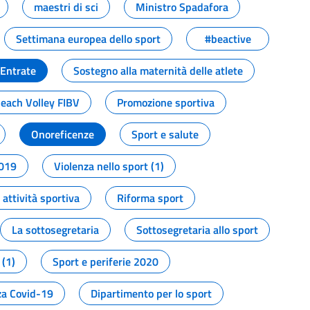
maestri di sci
Ministro Spadafora
Settimana europea dello sport
#beactive
 Entrate
Sostegno alla maternità delle atlete
Beach Volley FIBV
Promozione sportiva
Onoreficenze
Sport e salute
2019
Violenza nello sport (1)
attività sportiva
Riforma sport
La sottosegretaria
Sottosegretaria allo sport
 (1)
Sport e periferie 2020
a Covid-19
Dipartimento per lo sport