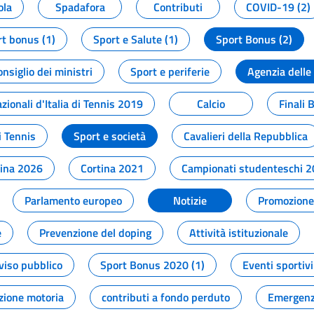
ola
Spadafora
Contributi
COVID-19 (2)
t bonus (1)
Sport e Salute (1)
Sport Bonus (2)
onsiglio dei ministri
Sport e periferie
Agenzia delle
zionali d'Italia di Tennis 2019
Calcio
Finali 
i Tennis
Sport e società
Cavalieri della Repubblica
tina 2026
Cortina 2021
Campionati studenteschi 
Parlamento europeo
Notizie
Promozione 
e
Prevenzione del doping
Attività istituzionale
viso pubblico
Sport Bonus 2020 (1)
Eventi sportivi
zione motoria
contributi a fondo perduto
Emergenz