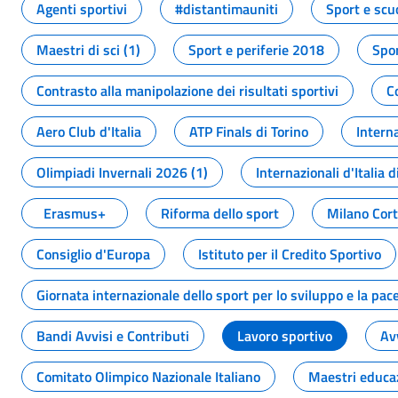
Agenti sportivi
#distantimauniti
Sport e scu
Maestri di sci (1)
Sport e periferie 2018
Spor
Contrasto alla manipolazione dei risultati sportivi
C
Aero Club d'Italia
ATP Finals di Torino
Interna
Olimpiadi Invernali 2026 (1)
Internazionali d'Italia d
Erasmus+
Riforma dello sport
Milano Cor
Consiglio d'Europa
Istituto per il Credito Sportivo
Giornata internazionale dello sport per lo sviluppo e la pac
Bandi Avvisi e Contributi
Lavoro sportivo
Av
Comitato Olimpico Nazionale Italiano
Maestri educa