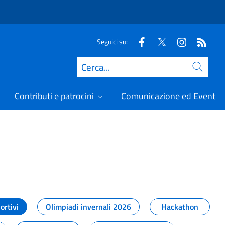
Seguici su:
Cerca
Contributi e patrocini
Comunicazione ed Eventi
t
ortivi
Olimpiadi invernali 2026
Hackathon