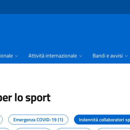
ionale
Attività internazionale
Bandi e avvisi
er lo sport
tizie dal Dipartimento per lo spor
Emergenza COVID-19 (1)
Indennità collaboratori sp