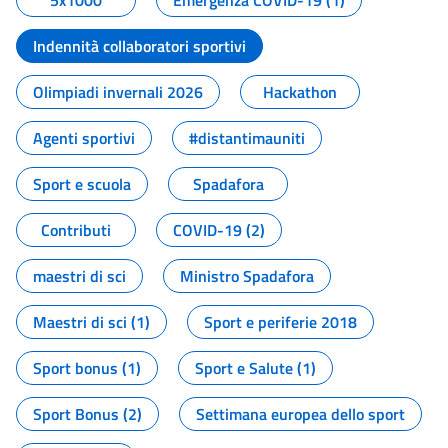
5x1000
Emergenza COVID-19 (1)
Indennità collaboratori sportivi
Olimpiadi invernali 2026
Hackathon
Agenti sportivi
#distantimauniti
Sport e scuola
Spadafora
Contributi
COVID-19 (2)
maestri di sci
Ministro Spadafora
Maestri di sci (1)
Sport e periferie 2018
Sport bonus (1)
Sport e Salute (1)
Sport Bonus (2)
Settimana europea dello sport