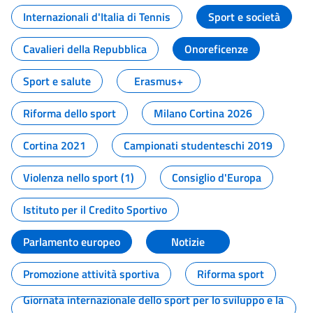
Internazionali d'Italia di Tennis
Sport e società
Cavalieri della Repubblica
Onoreficenze
Sport e salute
Erasmus+
Riforma dello sport
Milano Cortina 2026
Cortina 2021
Campionati studenteschi 2019
Violenza nello sport (1)
Consiglio d'Europa
Istituto per il Credito Sportivo
Parlamento europeo
Notizie
Promozione attività sportiva
Riforma sport
Giornata internazionale dello sport per lo sviluppo e la