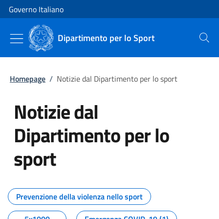
Vai al contenuto
Vai alla navigazione del sito
Governo Italiano
Dipartimento per lo Sport
Cerca
Homepage
/
Notizie dal Dipartimento per lo sport
Notizie dal
Dipartimento per lo
sport
Tutti i contenuti della pagina No
Prevenzione della violenza nello sport