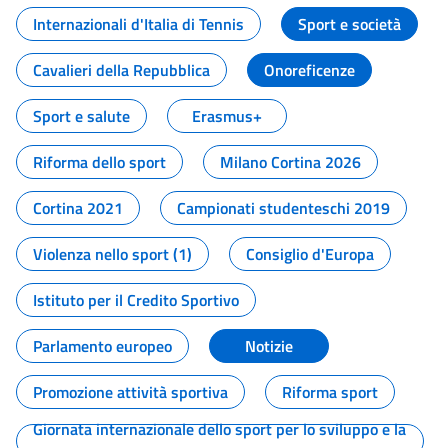
Internazionali d'Italia di Tennis
Sport e società
Cavalieri della Repubblica
Onoreficenze
Sport e salute
Erasmus+
Riforma dello sport
Milano Cortina 2026
Cortina 2021
Campionati studenteschi 2019
Violenza nello sport (1)
Consiglio d'Europa
Istituto per il Credito Sportivo
Parlamento europeo
Notizie
Promozione attività sportiva
Riforma sport
Giornata internazionale dello sport per lo sviluppo e la