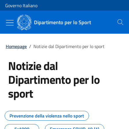
Vai al contenuto
Vai alla navigazione del sito
Governo Italiano
Dipartimento per lo Sport
Cerca
Homepage
/
Notizie dal Dipartimento per lo sport
Notizie dal
Dipartimento per lo
sport
Tutti i contenuti della pagina No
Prevenzione della violenza nello sport