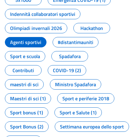
5x1000
Emergenza COVID-19 (1)
Indennità collaboratori sportivi
Olimpiadi invernali 2026
Hackathon
Agenti sportivi
#distantimauniti
Sport e scuola
Spadafora
Contributi
COVID-19 (2)
maestri di sci
Ministro Spadafora
Maestri di sci (1)
Sport e periferie 2018
Sport bonus (1)
Sport e Salute (1)
Sport Bonus (2)
Settimana europea dello sport