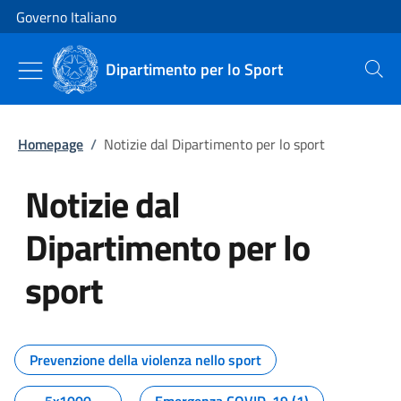
Vai al contenuto
Vai alla navigazione del sito
Governo Italiano
Dipartimento per lo Sport
Cerca
Homepage
/
Notizie dal Dipartimento per lo sport
Notizie dal
Dipartimento per lo
sport
Tutti i contenuti della pagina No
Prevenzione della violenza nello sport