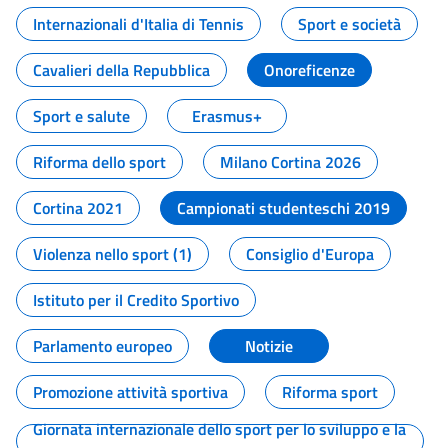
Internazionali d'Italia di Tennis
Sport e società
Cavalieri della Repubblica
Onoreficenze
Sport e salute
Erasmus+
Riforma dello sport
Milano Cortina 2026
Cortina 2021
Campionati studenteschi 2019
Violenza nello sport (1)
Consiglio d'Europa
Istituto per il Credito Sportivo
Parlamento europeo
Notizie
Promozione attività sportiva
Riforma sport
Giornata internazionale dello sport per lo sviluppo e la