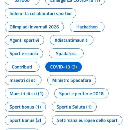
5x1000
Emergenza COVID-19 (1)
Indennità collaboratori sportivi
Olimpiadi invernali 2026
Hackathon
Agenti sportivi
#distantimauniti
Sport e scuola
Spadafora
Contributi
COVID-19 (2)
maestri di sci
Ministro Spadafora
Maestri di sci (1)
Sport e periferie 2018
Sport bonus (1)
Sport e Salute (1)
Sport Bonus (2)
Settimana europea dello sport