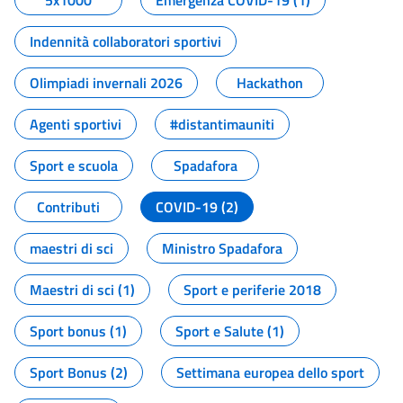
5x1000
Emergenza COVID-19 (1)
Indennità collaboratori sportivi
Olimpiadi invernali 2026
Hackathon
Agenti sportivi
#distantimauniti
Sport e scuola
Spadafora
Contributi
COVID-19 (2)
maestri di sci
Ministro Spadafora
Maestri di sci (1)
Sport e periferie 2018
Sport bonus (1)
Sport e Salute (1)
Sport Bonus (2)
Settimana europea dello sport