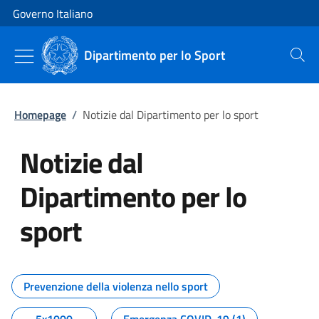
Vai al contenuto
Vai alla navigazione del sito
Governo Italiano
Dipartimento per lo Sport
Cerca
Homepage
/
Notizie dal Dipartimento per lo sport
Notizie dal
Dipartimento per lo
sport
Tutti i contenuti della pagina No
Prevenzione della violenza nello sport