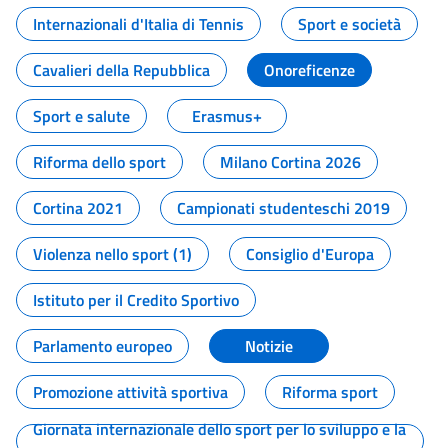
Internazionali d'Italia di Tennis
Sport e società
Cavalieri della Repubblica
Onoreficenze
Sport e salute
Erasmus+
Riforma dello sport
Milano Cortina 2026
Cortina 2021
Campionati studenteschi 2019
Violenza nello sport (1)
Consiglio d'Europa
Istituto per il Credito Sportivo
Parlamento europeo
Notizie
Promozione attività sportiva
Riforma sport
Giornata internazionale dello sport per lo sviluppo e la