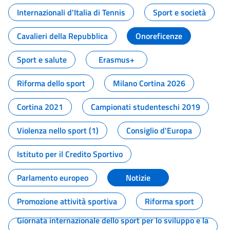
Internazionali d'Italia di Tennis
Sport e società
Cavalieri della Repubblica
Onoreficenze
Sport e salute
Erasmus+
Riforma dello sport
Milano Cortina 2026
Cortina 2021
Campionati studenteschi 2019
Violenza nello sport (1)
Consiglio d'Europa
Istituto per il Credito Sportivo
Parlamento europeo
Notizie
Promozione attività sportiva
Riforma sport
Giornata internazionale dello sport per lo sviluppo e la