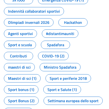
5x1000
Emergenza COVID-19 (1)
Indennità collaboratori sportivi
Olimpiadi invernali 2026
Hackathon
Agenti sportivi
#distantimauniti
Sport e scuola
Spadafora
Contributi
COVID-19 (2)
maestri di sci
Ministro Spadafora
Maestri di sci (1)
Sport e periferie 2018
Sport bonus (1)
Sport e Salute (1)
Sport Bonus (2)
Settimana europea dello sport