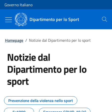
Vai al contenuto
Vai alla navigazione del sito
Governo Italiano
Dipartimento per lo Sport
Cerca
Homepage
/
Notizie dal Dipartimento per lo sport
Notizie dal
Dipartimento per lo
sport
Tutti i contenuti della pagina No
Prevenzione della violenza nello sport