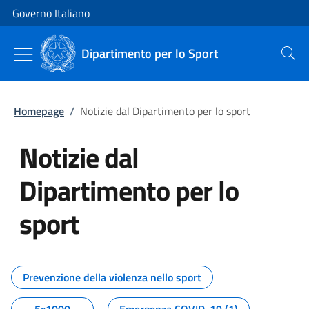
Vai al contenuto
Vai alla navigazione del sito
Governo Italiano
Dipartimento per lo Sport
Cerca
Homepage
/
Notizie dal Dipartimento per lo sport
Notizie dal
Dipartimento per lo
sport
Tutti i contenuti della pagina No
Prevenzione della violenza nello sport