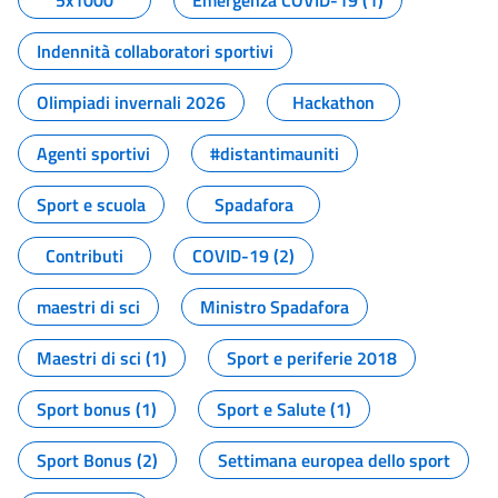
5x1000
Emergenza COVID-19 (1)
Indennità collaboratori sportivi
Olimpiadi invernali 2026
Hackathon
Agenti sportivi
#distantimauniti
Sport e scuola
Spadafora
Contributi
COVID-19 (2)
maestri di sci
Ministro Spadafora
Maestri di sci (1)
Sport e periferie 2018
Sport bonus (1)
Sport e Salute (1)
Sport Bonus (2)
Settimana europea dello sport