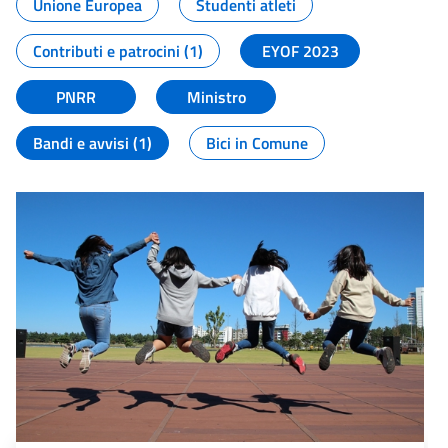
Unione Europea
Studenti atleti
Contributi e patrocini (1)
EYOF 2023
PNRR
Ministro
Bandi e avvisi (1)
Bici in Comune