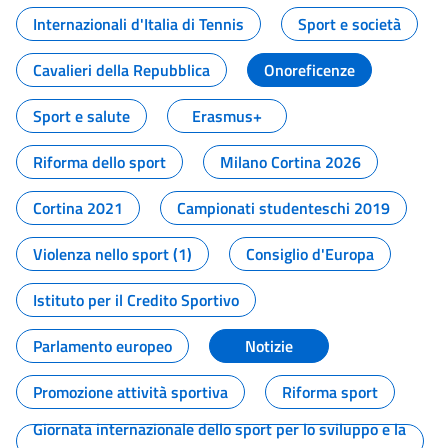
Internazionali d'Italia di Tennis
Sport e società
Cavalieri della Repubblica
Onoreficenze
Sport e salute
Erasmus+
Riforma dello sport
Milano Cortina 2026
Cortina 2021
Campionati studenteschi 2019
Violenza nello sport (1)
Consiglio d'Europa
Istituto per il Credito Sportivo
Parlamento europeo
Notizie
Promozione attività sportiva
Riforma sport
Giornata internazionale dello sport per lo sviluppo e la