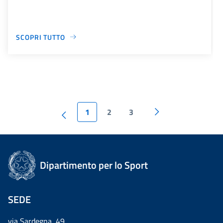
SCOPRI TUTTO
1
2
3
Dipartimento per lo Sport
SEDE
via Sardegna, 49