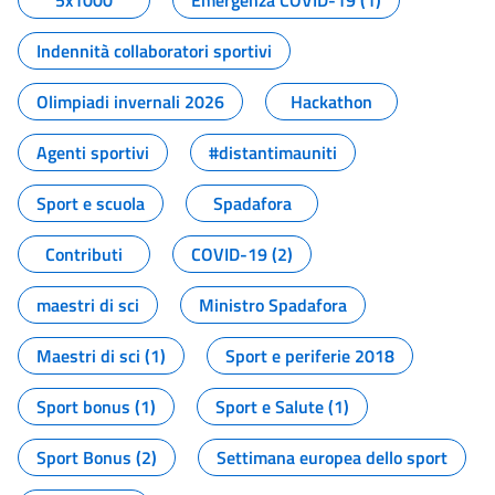
5x1000
Emergenza COVID-19 (1)
Indennità collaboratori sportivi
Olimpiadi invernali 2026
Hackathon
Agenti sportivi
#distantimauniti
Sport e scuola
Spadafora
Contributi
COVID-19 (2)
maestri di sci
Ministro Spadafora
Maestri di sci (1)
Sport e periferie 2018
Sport bonus (1)
Sport e Salute (1)
Sport Bonus (2)
Settimana europea dello sport