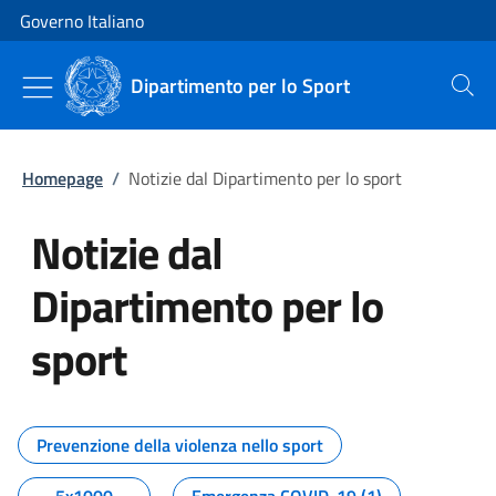
Vai al contenuto
Vai alla navigazione del sito
Governo Italiano
Dipartimento per lo Sport
Cerca
Homepage
/
Notizie dal Dipartimento per lo sport
Notizie dal
Dipartimento per lo
sport
Tutti i contenuti della pagina No
Prevenzione della violenza nello sport