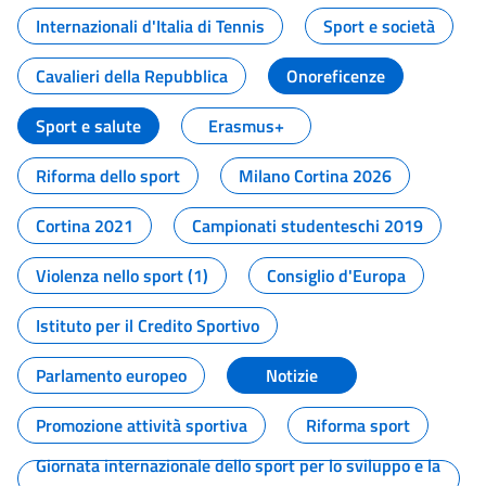
Internazionali d'Italia di Tennis
Sport e società
Cavalieri della Repubblica
Onoreficenze
Sport e salute
Erasmus+
Riforma dello sport
Milano Cortina 2026
Cortina 2021
Campionati studenteschi 2019
Violenza nello sport (1)
Consiglio d'Europa
Istituto per il Credito Sportivo
Parlamento europeo
Notizie
Promozione attività sportiva
Riforma sport
Giornata internazionale dello sport per lo sviluppo e la