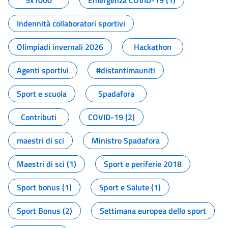
5x1000
Emergenza COVID-19 (1)
Indennità collaboratori sportivi
Olimpiadi invernali 2026
Hackathon
Agenti sportivi
#distantimauniti
Sport e scuola
Spadafora
Contributi
COVID-19 (2)
maestri di sci
Ministro Spadafora
Maestri di sci (1)
Sport e periferie 2018
Sport bonus (1)
Sport e Salute (1)
Sport Bonus (2)
Settimana europea dello sport