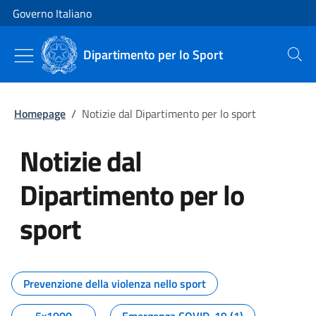
Vai al contenuto
Vai alla navigazione del sito
Governo Italiano
Dipartimento per lo Sport
Cerca
Homepage
/
Notizie dal Dipartimento per lo sport
Notizie dal
Dipartimento per lo
sport
Tutti i contenuti della pagina No
Prevenzione della violenza nello sport