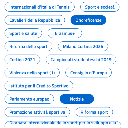
Internazionali d'Italia di Tennis
Sport e società
Cavalieri della Repubblica
Onoreficenze
Sport e salute
Erasmus+
Riforma dello sport
Milano Cortina 2026
Cortina 2021
Campionati studenteschi 2019
Violenza nello sport (1)
Consiglio d'Europa
Istituto per il Credito Sportivo
Parlamento europeo
Notizie
Promozione attività sportiva
Riforma sport
Giornata internazionale dello sport per lo sviluppo e la