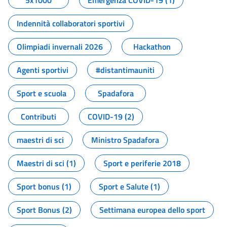
5x1000
Emergenza COVID-19 (1)
Indennità collaboratori sportivi
Olimpiadi invernali 2026
Hackathon
Agenti sportivi
#distantimauniti
Sport e scuola
Spadafora
Contributi
COVID-19 (2)
maestri di sci
Ministro Spadafora
Maestri di sci (1)
Sport e periferie 2018
Sport bonus (1)
Sport e Salute (1)
Sport Bonus (2)
Settimana europea dello sport