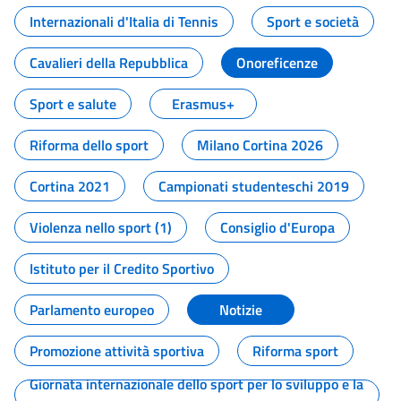
Internazionali d'Italia di Tennis
Sport e società
Cavalieri della Repubblica
Onoreficenze
Sport e salute
Erasmus+
Riforma dello sport
Milano Cortina 2026
Cortina 2021
Campionati studenteschi 2019
Violenza nello sport (1)
Consiglio d'Europa
Istituto per il Credito Sportivo
Parlamento europeo
Notizie
Promozione attività sportiva
Riforma sport
Giornata internazionale dello sport per lo sviluppo e la