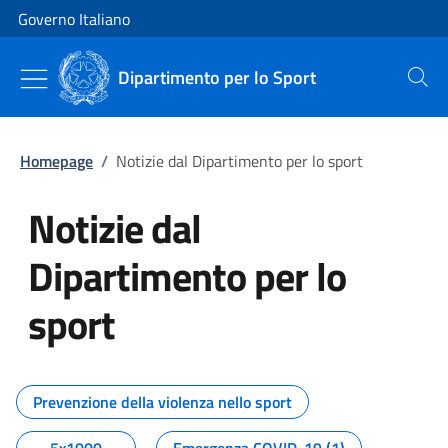
Vai al contenuto
Vai alla navigazione del sito
Governo Italiano
Dipartimento per lo Sport
Cerca
Homepage
/
Notizie dal Dipartimento per lo sport
Notizie dal
Dipartimento per lo
sport
Tutti i contenuti della pagina No
Prevenzione della violenza nello sport