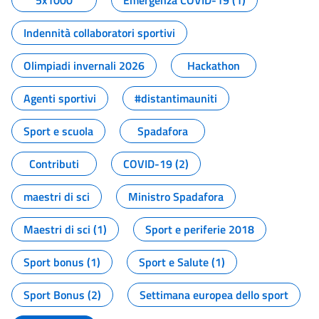
5x1000
Emergenza COVID-19 (1)
Indennità collaboratori sportivi
Olimpiadi invernali 2026
Hackathon
Agenti sportivi
#distantimauniti
Sport e scuola
Spadafora
Contributi
COVID-19 (2)
maestri di sci
Ministro Spadafora
Maestri di sci (1)
Sport e periferie 2018
Sport bonus (1)
Sport e Salute (1)
Sport Bonus (2)
Settimana europea dello sport