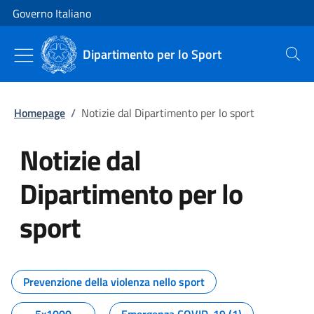
Vai al contenuto
Vai alla navigazione del sito
Governo Italiano
Dipartimento per lo Sport
Cerca
Homepage
/
Notizie dal Dipartimento per lo sport
Notizie dal
Dipartimento per lo
sport
Tutti i contenuti della pagina No
Prevenzione della violenza nello sport