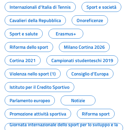
Internazionali d'Italia di Tennis
Sport e società
Cavalieri della Repubblica
Onoreficenze
Sport e salute
Erasmus+
Riforma dello sport
Milano Cortina 2026
Cortina 2021
Campionati studenteschi 2019
Violenza nello sport (1)
Consiglio d'Europa
Istituto per il Credito Sportivo
Parlamento europeo
Notizie
Promozione attività sportiva
Riforma sport
Giornata internazionale dello sport per lo sviluppo e la