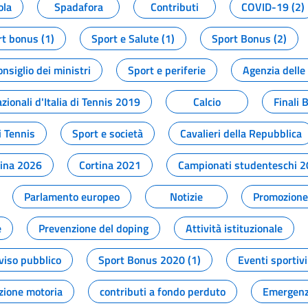
ola
Spadafora
Contributi
COVID-19 (2)
t bonus (1)
Sport e Salute (1)
Sport Bonus (2)
onsiglio dei ministri
Sport e periferie
Agenzia delle
zionali d'Italia di Tennis 2019
Calcio
Finali 
i Tennis
Sport e società
Cavalieri della Repubblica
tina 2026
Cortina 2021
Campionati studenteschi 
Parlamento europeo
Notizie
Promozione 
e
Prevenzione del doping
Attività istituzionale
viso pubblico
Sport Bonus 2020 (1)
Eventi sportivi
zione motoria
contributi a fondo perduto
Emergenz