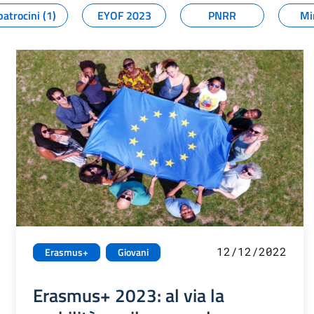
patrocini (1)
EYOF 2023
PNRR
Mi
12/12/2022
Erasmus+
Giovani
Erasmus+ 2023: al via la