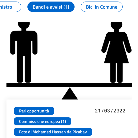
nistro
Bandi e avvisi (1)
Bici in Comune
21/03/2022
Pari opportunità
Commissione europea (1)
Foto di Mohamed Hassan da Pixabay