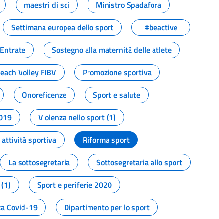
maestri di sci
Ministro Spadafora
Settimana europea dello sport
#beactive
 Entrate
Sostegno alla maternità delle atlete
Beach Volley FIBV
Promozione sportiva
Onoreficenze
Sport e salute
2019
Violenza nello sport (1)
attività sportiva
Riforma sport
La sottosegretaria
Sottosegretaria allo sport
 (1)
Sport e periferie 2020
a Covid-19
Dipartimento per lo sport