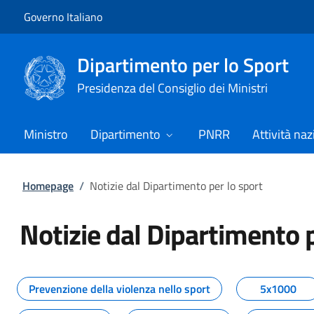
Vai al contenuto
Vai alla navigazione del sito
Governo Italiano
Dipartimento per lo Sport
Presidenza del Consiglio dei Ministri
Ministro
Dipartimento
PNRR
Attività naz
Homepage
/
Notizie dal Dipartimento per lo sport
Notizie dal Dipartimento p
Tutti i contenuti della pagina No
Prevenzione della violenza nello sport
5x1000