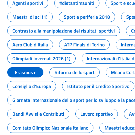
Agenti sportivi
#distantimauniti
Sport e scu
Maestri di sci (1)
Sport e periferie 2018
Spor
Contrasto alla manipolazione dei risultati sportivi
C
Aero Club d'Italia
ATP Finals di Torino
Interna
Olimpiadi Invernali 2026 (1)
Internazionali d'Italia d
Erasmus+
Riforma dello sport
Milano Cor
Consiglio d'Europa
Istituto per il Credito Sportivo
Giornata internazionale dello sport per lo sviluppo e la pac
Bandi Avvisi e Contributi
Lavoro sportivo
Av
Comitato Olimpico Nazionale Italiano
Maestri educa