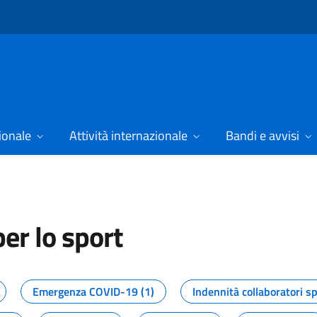
ionale
Attività internazionale
Bandi e avvisi
er lo sport
tizie dal Dipartimento per lo spor
Emergenza COVID-19 (1)
Indennità collaboratori sp