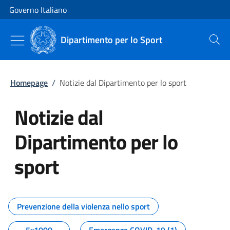
Vai al contenuto
Vai alla navigazione del sito
Governo Italiano
Dipartimento per lo Sport
Cerca
Homepage
/
Notizie dal Dipartimento per lo sport
Notizie dal
Dipartimento per lo
sport
Tutti i contenuti della pagina No
Prevenzione della violenza nello sport