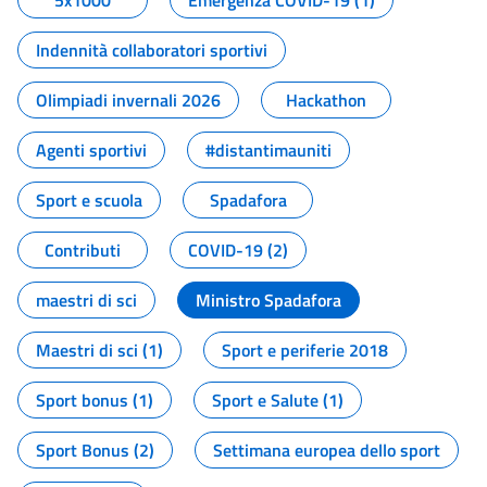
5x1000
Emergenza COVID-19 (1)
Indennità collaboratori sportivi
Olimpiadi invernali 2026
Hackathon
Agenti sportivi
#distantimauniti
Sport e scuola
Spadafora
Contributi
COVID-19 (2)
maestri di sci
Ministro Spadafora
Maestri di sci (1)
Sport e periferie 2018
Sport bonus (1)
Sport e Salute (1)
Sport Bonus (2)
Settimana europea dello sport