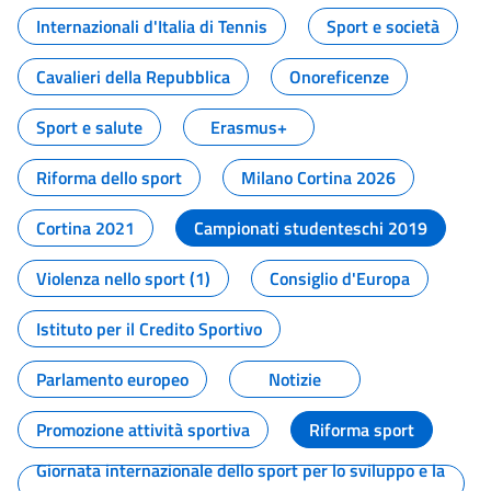
Internazionali d'Italia di Tennis
Sport e società
Cavalieri della Repubblica
Onoreficenze
Sport e salute
Erasmus+
Riforma dello sport
Milano Cortina 2026
Cortina 2021
Campionati studenteschi 2019
Violenza nello sport (1)
Consiglio d'Europa
Istituto per il Credito Sportivo
Parlamento europeo
Notizie
Promozione attività sportiva
Riforma sport
Giornata internazionale dello sport per lo sviluppo e la