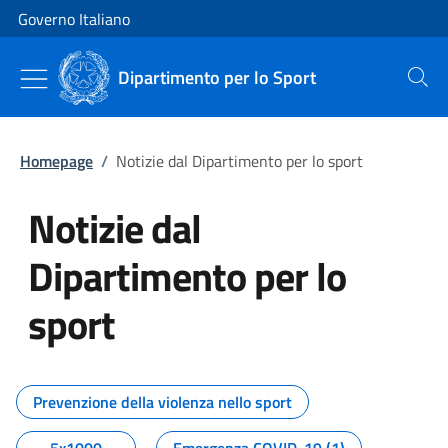
Vai al contenuto
Vai alla navigazione del sito
Governo Italiano
Dipartimento per lo Sport
Cerca
Homepage
/
Notizie dal Dipartimento per lo sport
Notizie dal
Dipartimento per lo
sport
Tutti i contenuti della pagina No
Prevenzione della violenza nello sport