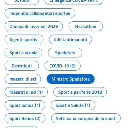
5x1000
Emergenza COVID-19 (1)
Indennità collaboratori sportivi
Olimpiadi invernali 2026
Hackathon
Agenti sportivi
#distantimauniti
Sport e scuola
Spadafora
Contributi
COVID-19 (2)
maestri di sci
Ministro Spadafora
Maestri di sci (1)
Sport e periferie 2018
Sport bonus (1)
Sport e Salute (1)
Sport Bonus (2)
Settimana europea dello sport