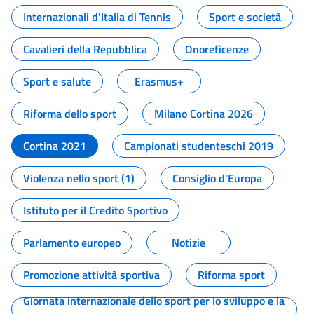
Internazionali d'Italia di Tennis
Sport e società
Cavalieri della Repubblica
Onoreficenze
Sport e salute
Erasmus+
Riforma dello sport
Milano Cortina 2026
Cortina 2021
Campionati studenteschi 2019
Violenza nello sport (1)
Consiglio d'Europa
Istituto per il Credito Sportivo
Parlamento europeo
Notizie
Promozione attività sportiva
Riforma sport
Giornata internazionale dello sport per lo sviluppo e la