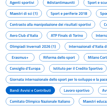
Agenti sportivi
#distantimauniti
Sport e scu
Maestri di sci (1)
Sport e periferie 2018
Spor
Contrasto alla manipolazione dei risultati sportivi
C
Aero Club d'Italia
ATP Finals di Torino
Interna
Olimpiadi Invernali 2026 (1)
Internazionali d'Italia d
Erasmus+
Riforma dello sport
Milano Cor
Consiglio d'Europa
Istituto per il Credito Sportivo
Giornata internazionale dello sport per lo sviluppo e la pac
Bandi Avvisi e Contributi
Lavoro sportivo
Av
Comitato Olimpico Nazionale Italiano
Maestri educa