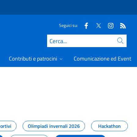
Seguici su:
Cerca
Contributi e patrocini
Comunicazione ed Eventi
t
ortivi
Olimpiadi invernali 2026
Hackathon