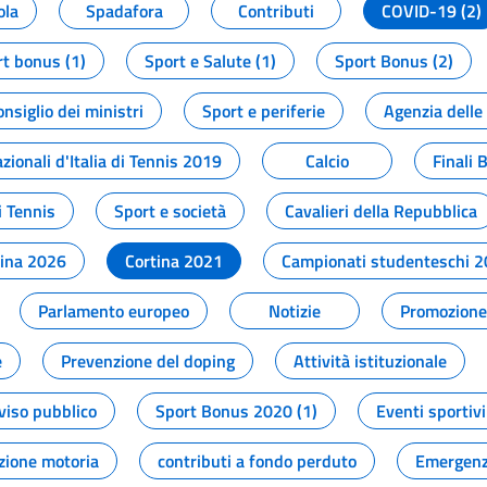
ola
Spadafora
Contributi
COVID-19 (2)
t bonus (1)
Sport e Salute (1)
Sport Bonus (2)
onsiglio dei ministri
Sport e periferie
Agenzia delle
zionali d'Italia di Tennis 2019
Calcio
Finali 
i Tennis
Sport e società
Cavalieri della Repubblica
tina 2026
Cortina 2021
Campionati studenteschi 
Parlamento europeo
Notizie
Promozione 
e
Prevenzione del doping
Attività istituzionale
viso pubblico
Sport Bonus 2020 (1)
Eventi sportivi
zione motoria
contributi a fondo perduto
Emergenz