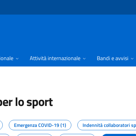
ionale
Attività internazionale
Bandi e avvisi
er lo sport
tizie dal Dipartimento per lo spor
Emergenza COVID-19 (1)
Indennità collaboratori sp