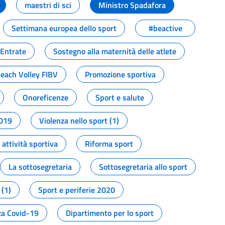
maestri di sci
Ministro Spadafora
Settimana europea dello sport
#beactive
 Entrate
Sostegno alla maternità delle atlete
Beach Volley FIBV
Promozione sportiva
Onoreficenze
Sport e salute
2019
Violenza nello sport (1)
attività sportiva
Riforma sport
La sottosegretaria
Sottosegretaria allo sport
 (1)
Sport e periferie 2020
a Covid-19
Dipartimento per lo sport