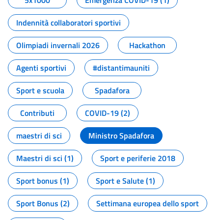
5x1000
Emergenza COVID-19 (1)
Indennità collaboratori sportivi
Olimpiadi invernali 2026
Hackathon
Agenti sportivi
#distantimauniti
Sport e scuola
Spadafora
Contributi
COVID-19 (2)
maestri di sci
Ministro Spadafora
Maestri di sci (1)
Sport e periferie 2018
Sport bonus (1)
Sport e Salute (1)
Sport Bonus (2)
Settimana europea dello sport