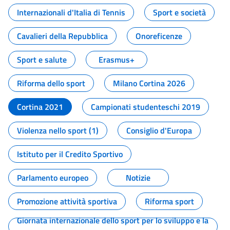
Internazionali d'Italia di Tennis
Sport e società
Cavalieri della Repubblica
Onoreficenze
Sport e salute
Erasmus+
Riforma dello sport
Milano Cortina 2026
Cortina 2021
Campionati studenteschi 2019
Violenza nello sport (1)
Consiglio d'Europa
Istituto per il Credito Sportivo
Parlamento europeo
Notizie
Promozione attività sportiva
Riforma sport
Giornata internazionale dello sport per lo sviluppo e la