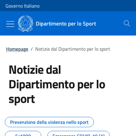
Vai al contenuto
Vai alla navigazione del sito
Governo Italiano
Dipartimento per lo Sport
Cerca
Homepage
/
Notizie dal Dipartimento per lo sport
Notizie dal
Dipartimento per lo
sport
Tutti i contenuti della pagina No
Prevenzione della violenza nello sport