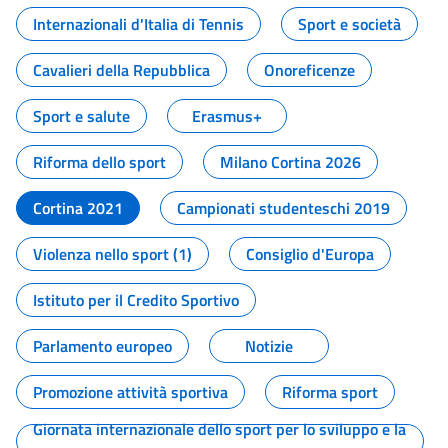
Internazionali d'Italia di Tennis
Sport e società
Cavalieri della Repubblica
Onoreficenze
Sport e salute
Erasmus+
Riforma dello sport
Milano Cortina 2026
Cortina 2021
Campionati studenteschi 2019
Violenza nello sport (1)
Consiglio d'Europa
Istituto per il Credito Sportivo
Parlamento europeo
Notizie
Promozione attività sportiva
Riforma sport
Giornata internazionale dello sport per lo sviluppo e la