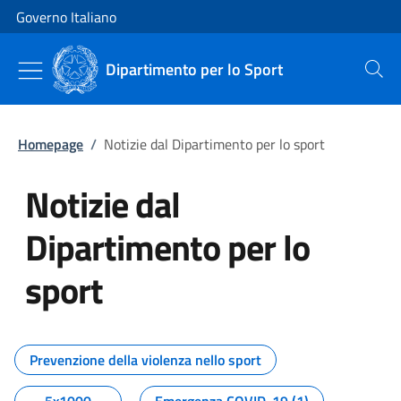
Vai al contenuto
Vai alla navigazione del sito
Governo Italiano
Dipartimento per lo Sport
Cerca
Homepage
/
Notizie dal Dipartimento per lo sport
Notizie dal
Dipartimento per lo
sport
Tutti i contenuti della pagina No
Prevenzione della violenza nello sport