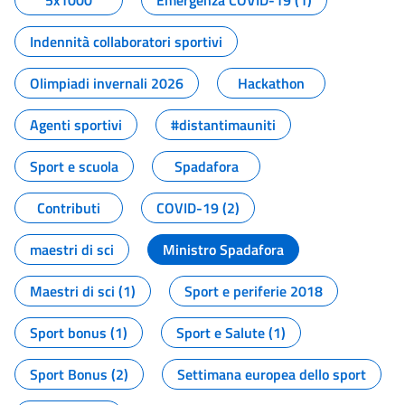
5x1000
Emergenza COVID-19 (1)
Indennità collaboratori sportivi
Olimpiadi invernali 2026
Hackathon
Agenti sportivi
#distantimauniti
Sport e scuola
Spadafora
Contributi
COVID-19 (2)
maestri di sci
Ministro Spadafora
Maestri di sci (1)
Sport e periferie 2018
Sport bonus (1)
Sport e Salute (1)
Sport Bonus (2)
Settimana europea dello sport