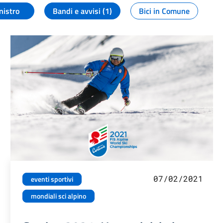
nistro
Bandi e avvisi (1)
Bici in Comune
07/02/2021
eventi sportivi
mondiali sci alpino