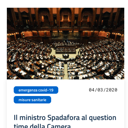
04/03/2020
emergenza covid-19
misure sanitarie
Il ministro Spadafora al question
time della Camera