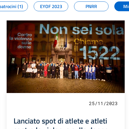
patrocini (1)
EYOF 2023
PNRR
Mi
25/11/2023
Lanciato spot di atlete e atleti