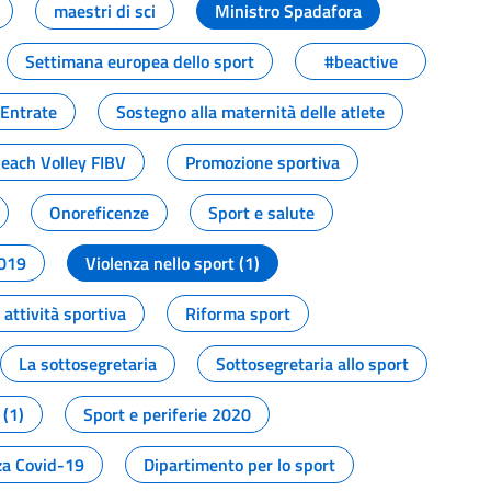
maestri di sci
Ministro Spadafora
Settimana europea dello sport
#beactive
 Entrate
Sostegno alla maternità delle atlete
Beach Volley FIBV
Promozione sportiva
Onoreficenze
Sport e salute
2019
Violenza nello sport (1)
attività sportiva
Riforma sport
La sottosegretaria
Sottosegretaria allo sport
 (1)
Sport e periferie 2020
a Covid-19
Dipartimento per lo sport