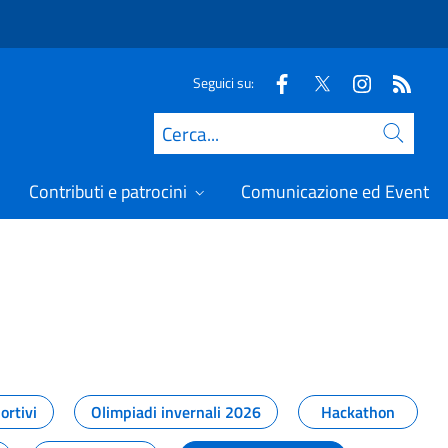
Seguici su:
Cerca
Contributi e patrocini
Comunicazione ed Eventi
t
ortivi
Olimpiadi invernali 2026
Hackathon