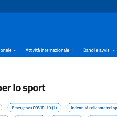
ionale
Attività internazionale
Bandi e avvisi
er lo sport
tizie dal Dipartimento per lo spor
Emergenza COVID-19 (1)
Indennità collaboratori sp