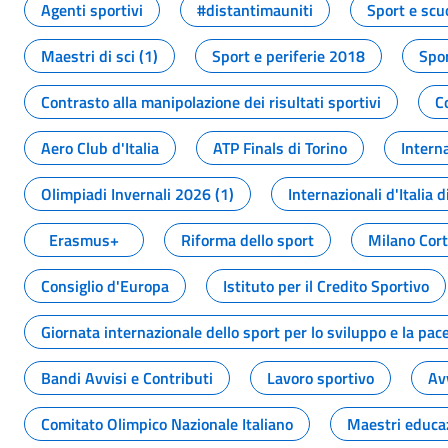
Agenti sportivi
#distantimauniti
Sport e scu
Maestri di sci (1)
Sport e periferie 2018
Spor
Contrasto alla manipolazione dei risultati sportivi
C
Aero Club d'Italia
ATP Finals di Torino
Interna
Olimpiadi Invernali 2026 (1)
Internazionali d'Italia d
Erasmus+
Riforma dello sport
Milano Cor
Consiglio d'Europa
Istituto per il Credito Sportivo
Giornata internazionale dello sport per lo sviluppo e la pac
Bandi Avvisi e Contributi
Lavoro sportivo
Av
Comitato Olimpico Nazionale Italiano
Maestri educa