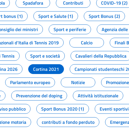
ola
Spadafora
Contributi
COVID-19 (2)
t bonus (1)
Sport e Salute (1)
Sport Bonus (2)
onsiglio dei ministri
Sport e periferie
Agenzia delle
zionali d'Italia di Tennis 2019
Calcio
Finali 
i Tennis
Sport e società
Cavalieri della Repubblica
tina 2026
Cortina 2021
Campionati studenteschi 
Parlamento europeo
Notizie
Promozione 
e
Prevenzione del doping
Attività istituzionale
viso pubblico
Sport Bonus 2020 (1)
Eventi sportivi
zione motoria
contributi a fondo perduto
Emergenz