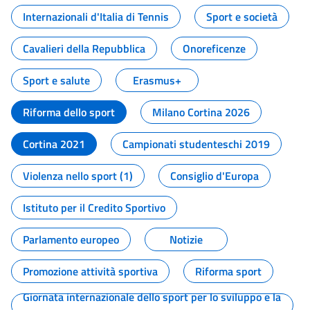
Internazionali d'Italia di Tennis
Sport e società
Cavalieri della Repubblica
Onoreficenze
Sport e salute
Erasmus+
Riforma dello sport
Milano Cortina 2026
Cortina 2021
Campionati studenteschi 2019
Violenza nello sport (1)
Consiglio d'Europa
Istituto per il Credito Sportivo
Parlamento europeo
Notizie
Promozione attività sportiva
Riforma sport
Giornata internazionale dello sport per lo sviluppo e la