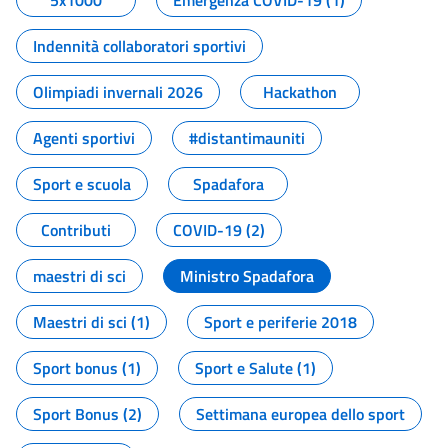
5x1000
Emergenza COVID-19 (1)
Indennità collaboratori sportivi
Olimpiadi invernali 2026
Hackathon
Agenti sportivi
#distantimauniti
Sport e scuola
Spadafora
Contributi
COVID-19 (2)
maestri di sci
Ministro Spadafora
Maestri di sci (1)
Sport e periferie 2018
Sport bonus (1)
Sport e Salute (1)
Sport Bonus (2)
Settimana europea dello sport