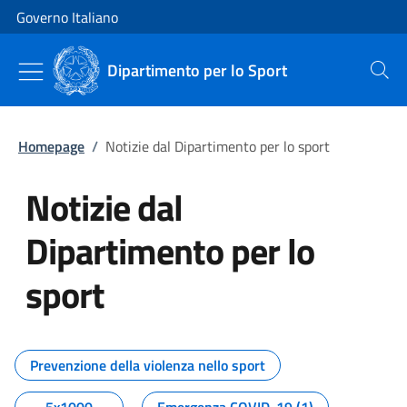
Vai al contenuto
Vai alla navigazione del sito
Governo Italiano
Dipartimento per lo Sport
Cerca
Homepage
/
Notizie dal Dipartimento per lo sport
Notizie dal
Dipartimento per lo
sport
Tutti i contenuti della pagina No
Prevenzione della violenza nello sport