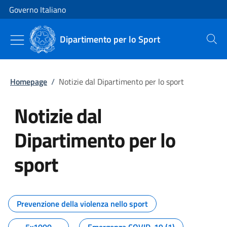
Vai al contenuto
Vai alla navigazione del sito
Governo Italiano
Dipartimento per lo Sport
Cerca
Homepage
/
Notizie dal Dipartimento per lo sport
Notizie dal
Dipartimento per lo
sport
Tutti i contenuti della pagina No
Prevenzione della violenza nello sport