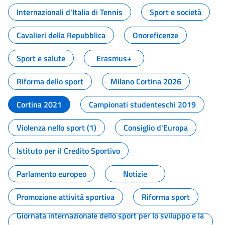
Internazionali d'Italia di Tennis
Sport e società
Cavalieri della Repubblica
Onoreficenze
Sport e salute
Erasmus+
Riforma dello sport
Milano Cortina 2026
Cortina 2021
Campionati studenteschi 2019
Violenza nello sport (1)
Consiglio d'Europa
Istituto per il Credito Sportivo
Parlamento europeo
Notizie
Promozione attività sportiva
Riforma sport
Giornata internazionale dello sport per lo sviluppo e la