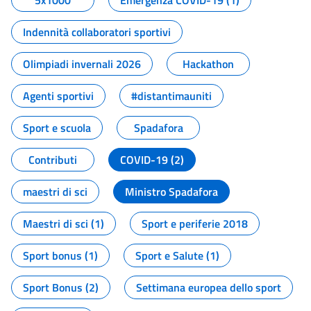
5x1000
Emergenza COVID-19 (1)
Indennità collaboratori sportivi
Olimpiadi invernali 2026
Hackathon
Agenti sportivi
#distantimauniti
Sport e scuola
Spadafora
Contributi
COVID-19 (2)
maestri di sci
Ministro Spadafora
Maestri di sci (1)
Sport e periferie 2018
Sport bonus (1)
Sport e Salute (1)
Sport Bonus (2)
Settimana europea dello sport