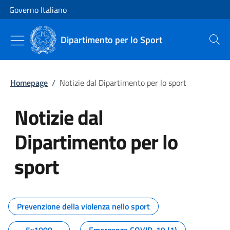
Vai al contenuto
Vai alla navigazione del sito
Governo Italiano
Dipartimento per lo Sport
Cerca
Homepage
/
Notizie dal Dipartimento per lo sport
Notizie dal
Dipartimento per lo
sport
Tutti i contenuti della pagina No
Prevenzione della violenza nello sport