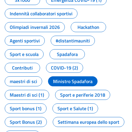
5x1000
Emergenza COVID-19 (1)
Indennità collaboratori sportivi
Olimpiadi invernali 2026
Hackathon
Agenti sportivi
#distantimauniti
Sport e scuola
Spadafora
Contributi
COVID-19 (2)
maestri di sci
Ministro Spadafora
Maestri di sci (1)
Sport e periferie 2018
Sport bonus (1)
Sport e Salute (1)
Sport Bonus (2)
Settimana europea dello sport