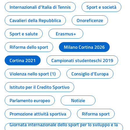
Internazionali d'Italia di Tennis
Sport e società
Cavalieri della Repubblica
Onoreficenze
Sport e salute
Erasmus+
Riforma dello sport
Milano Cortina 2026
Cortina 2021
Campionati studenteschi 2019
Violenza nello sport (1)
Consiglio d'Europa
Istituto per il Credito Sportivo
Parlamento europeo
Notizie
Promozione attività sportiva
Riforma sport
Giornata internazionale dello sport per lo sviluppo e la