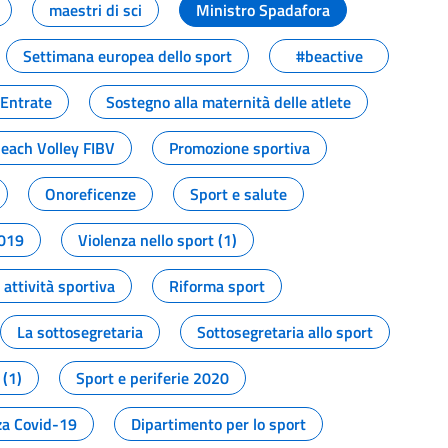
maestri di sci
Ministro Spadafora
Settimana europea dello sport
#beactive
 Entrate
Sostegno alla maternità delle atlete
Beach Volley FIBV
Promozione sportiva
Onoreficenze
Sport e salute
2019
Violenza nello sport (1)
attività sportiva
Riforma sport
La sottosegretaria
Sottosegretaria allo sport
 (1)
Sport e periferie 2020
a Covid-19
Dipartimento per lo sport