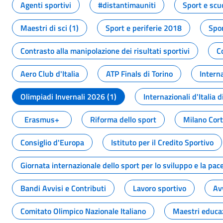
Agenti sportivi
#distantimauniti
Sport e scu
Maestri di sci (1)
Sport e periferie 2018
Spor
Contrasto alla manipolazione dei risultati sportivi
C
Aero Club d'Italia
ATP Finals di Torino
Interna
Olimpiadi Invernali 2026 (1)
Internazionali d'Italia d
Erasmus+
Riforma dello sport
Milano Cor
Consiglio d'Europa
Istituto per il Credito Sportivo
Giornata internazionale dello sport per lo sviluppo e la pac
Bandi Avvisi e Contributi
Lavoro sportivo
Av
Comitato Olimpico Nazionale Italiano
Maestri educa