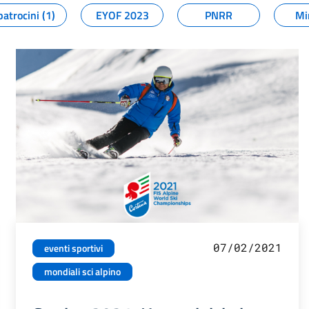
patrocini (1)
EYOF 2023
PNRR
Mi
07/02/2021
eventi sportivi
mondiali sci alpino