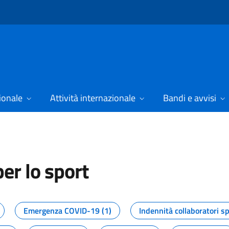
ionale
Attività internazionale
Bandi e avvisi
er lo sport
tizie dal Dipartimento per lo spor
Emergenza COVID-19 (1)
Indennità collaboratori sp