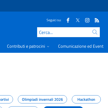
Seguici su:
Cerca
Contributi e patrocini
Comunicazione ed Eventi
t
ortivi
Olimpiadi invernali 2026
Hackathon