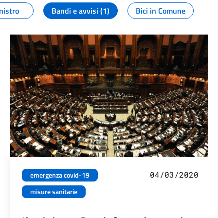
nistro
Bandi e avvisi (1)
Bici in Comune
04/03/2020
emergenza covid-19
misure sanitarie