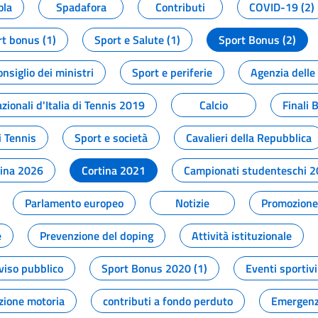
ola
Spadafora
Contributi
COVID-19 (2)
t bonus (1)
Sport e Salute (1)
Sport Bonus (2)
onsiglio dei ministri
Sport e periferie
Agenzia delle
zionali d'Italia di Tennis 2019
Calcio
Finali 
i Tennis
Sport e società
Cavalieri della Repubblica
tina 2026
Cortina 2021
Campionati studenteschi 
Parlamento europeo
Notizie
Promozione 
e
Prevenzione del doping
Attività istituzionale
viso pubblico
Sport Bonus 2020 (1)
Eventi sportivi
zione motoria
contributi a fondo perduto
Emergenz