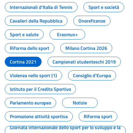
Internazionali d'Italia di Tennis
Sport e società
Cavalieri della Repubblica
Onoreficenze
Sport e salute
Erasmus+
Riforma dello sport
Milano Cortina 2026
Cortina 2021
Campionati studenteschi 2019
Violenza nello sport (1)
Consiglio d'Europa
Istituto per il Credito Sportivo
Parlamento europeo
Notizie
Promozione attività sportiva
Riforma sport
Giornata internazionale dello sport per lo sviluppo e la