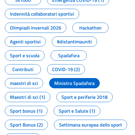
5x1000
Emergenza COVID-19 (1)
Indennità collaboratori sportivi
Olimpiadi invernali 2026
Hackathon
Agenti sportivi
#distantimauniti
Sport e scuola
Spadafora
Contributi
COVID-19 (2)
maestri di sci
Ministro Spadafora
Maestri di sci (1)
Sport e periferie 2018
Sport bonus (1)
Sport e Salute (1)
Sport Bonus (2)
Settimana europea dello sport