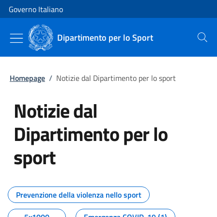
Vai al contenuto
Vai alla navigazione del sito
Governo Italiano
Dipartimento per lo Sport
Cerca
Homepage
/
Notizie dal Dipartimento per lo sport
Notizie dal
Dipartimento per lo
sport
Tutti i contenuti della pagina No
Prevenzione della violenza nello sport