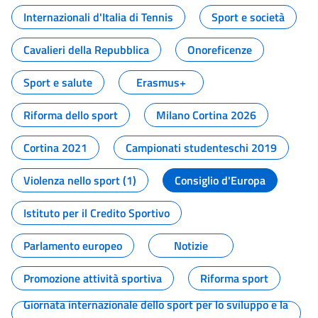
Internazionali d'Italia di Tennis
Sport e società
Cavalieri della Repubblica
Onoreficenze
Sport e salute
Erasmus+
Riforma dello sport
Milano Cortina 2026
Cortina 2021
Campionati studenteschi 2019
Violenza nello sport (1)
Consiglio d'Europa
Istituto per il Credito Sportivo
Parlamento europeo
Notizie
Promozione attività sportiva
Riforma sport
Giornata internazionale dello sport per lo sviluppo e la