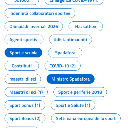
5x1000
Emergenza COVID-19 (1)
Indennità collaboratori sportivi
Olimpiadi invernali 2026
Hackathon
Agenti sportivi
#distantimauniti
Sport e scuola
Spadafora
Contributi
COVID-19 (2)
maestri di sci
Ministro Spadafora
Maestri di sci (1)
Sport e periferie 2018
Sport bonus (1)
Sport e Salute (1)
Sport Bonus (2)
Settimana europea dello sport