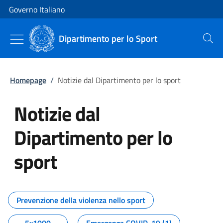
Vai al contenuto
Vai alla navigazione del sito
Governo Italiano
Dipartimento per lo Sport
Cerca
Homepage
/
Notizie dal Dipartimento per lo sport
Notizie dal
Dipartimento per lo
sport
Tutti i contenuti della pagina No
Prevenzione della violenza nello sport