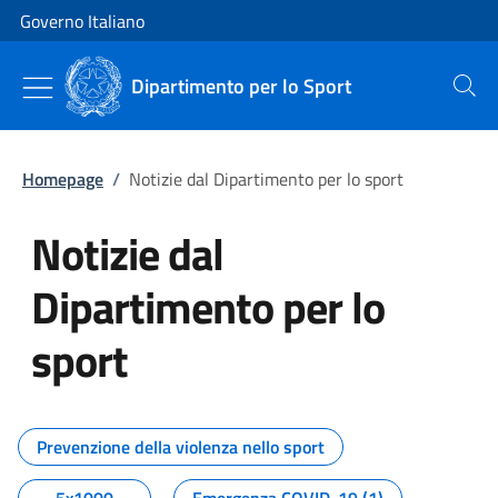
Vai al contenuto
Vai alla navigazione del sito
Governo Italiano
Dipartimento per lo Sport
Cerca
Homepage
/
Notizie dal Dipartimento per lo sport
Notizie dal
Dipartimento per lo
sport
Tutti i contenuti della pagina No
Prevenzione della violenza nello sport