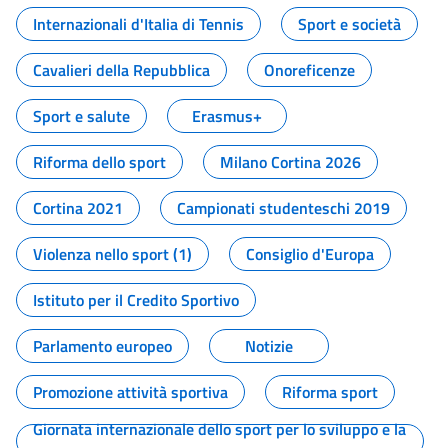
Internazionali d'Italia di Tennis
Sport e società
Cavalieri della Repubblica
Onoreficenze
Sport e salute
Erasmus+
Riforma dello sport
Milano Cortina 2026
Cortina 2021
Campionati studenteschi 2019
Violenza nello sport (1)
Consiglio d'Europa
Istituto per il Credito Sportivo
Parlamento europeo
Notizie
Promozione attività sportiva
Riforma sport
Giornata internazionale dello sport per lo sviluppo e la