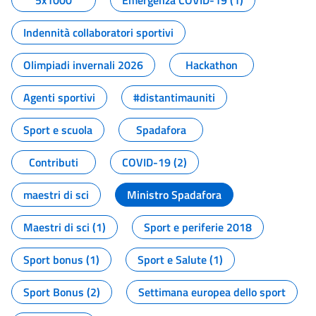
5x1000
Emergenza COVID-19 (1)
Indennità collaboratori sportivi
Olimpiadi invernali 2026
Hackathon
Agenti sportivi
#distantimauniti
Sport e scuola
Spadafora
Contributi
COVID-19 (2)
maestri di sci
Ministro Spadafora
Maestri di sci (1)
Sport e periferie 2018
Sport bonus (1)
Sport e Salute (1)
Sport Bonus (2)
Settimana europea dello sport